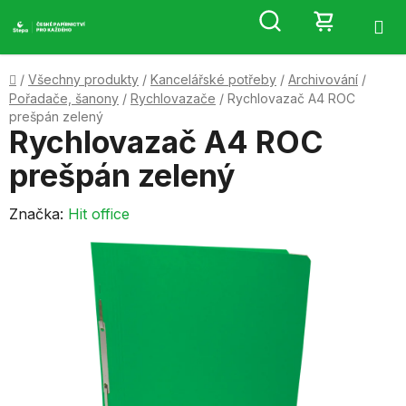
Přejít
Hledat
NÁKUP
na
obsah
KOŠÍK
Domů
/
Všechny produkty
/
Kancelářské potřeby
/
Archivování
/
Pořadače, šanony
/
Rychlovazače
/
Rychlovazač A4 ROC
prešpán zelený
Rychlovazač A4 ROC
prešpán zelený
Značka:
Hit office