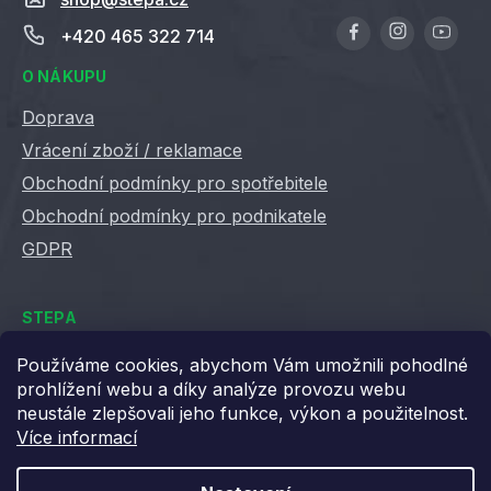
+420 465 322 714
O NÁKUPU
Doprava
Vrácení zboží / reklamace
Obchodní podmínky pro spotřebitele
Obchodní podmínky pro podnikatele
GDPR
STEPA
Kontakty
Používáme cookies, abychom Vám umožnili pohodlné
prohlížení webu a díky analýze provozu webu
Kariéra ve Stepě
neustále zlepšovali jeho funkce, výkon a použitelnost.
Věrnostní slevy
Více informací
Velkoobchod / B2B