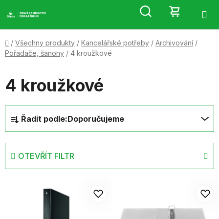
Přejít
Hledat
NÁKUP
na
obsah
KOŠÍK
Domů
/
Všechny produkty
/
Kancelářské potřeby
/
Archivování
/
Pořadače, šanony
/
4 kroužkové
4 kroužkové
Ř
Řadit podle:
Doporučujeme
a
z
e
OTEVŘÍT FILTR
n
í
V
p
ý
r
p
o
i