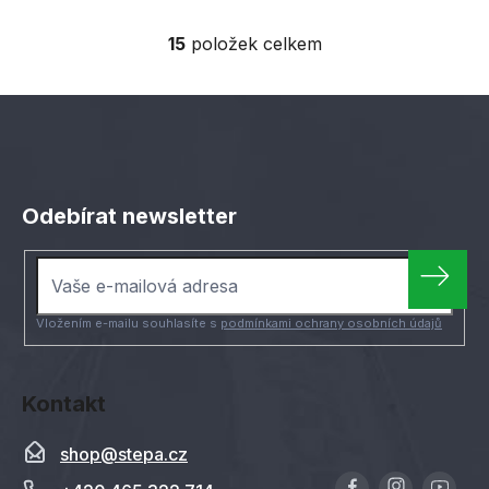
15
položek celkem
O
v
l
á
d
Z
a
á
c
Odebírat newsletter
í
p
p
a
r
t
v
í
k
Vložením e-mailu souhlasíte s
podmínkami ochrany osobních údajů
y
v
ý
Kontakt
p
i
shop
@
stepa.cz
s
u