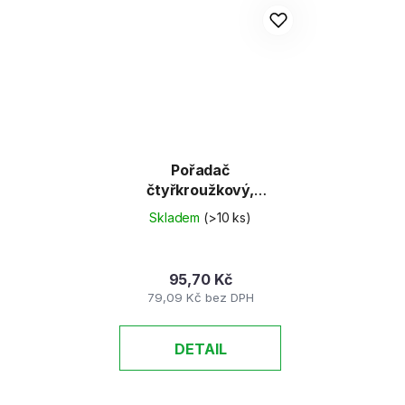
Pořadač
čtyřkroužkový,
zelený, 35 mm, A4,
Skladem
(>10 ks)
PP/karton
95,70 Kč
79,09 Kč bez DPH
DETAIL