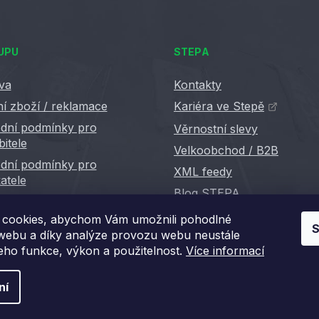
UPU
STEPA
va
Kontakty
í zboží / reklamace
Kariéra ve Stepě
dní podmínky pro
Věrnostní slevy
bitele
Velkoobchod / B2B
dní podmínky pro
XML feedy
atele
Blog STEPA
cookies, abychom Vám umožnili pohodlné
S
 webu a díky analýze provozu webu neustále
jeho funkce, výkon a použitelnost.
Více informací
ní