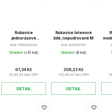
Rukavice
Rukavice latexové
R
jednorázové
bílé, nepudrované M
mod
mikroten - krabička
Kód:
199000004
Kód:
600100101
100ks/bal
Skladem
(>10 bal)
Skladem
(8 bal)
67,34 Kč
208,22 Kč
55,65 Kč bez DPH
172,08 Kč bez DPH
1
DETAIL
DETAIL