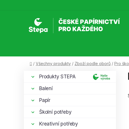
Přejít
na
obsah
Domů
/
Všechny produkty
/
Zboží podle oborů
/
Pro ško
P
K
Přeskočit
Produkty STEPA
a
kategorie
o
t
s
Balení
e
t
g
Papír
r
o
a
r
Školní potřeby
i
n
e
Kreativní potřeby
n