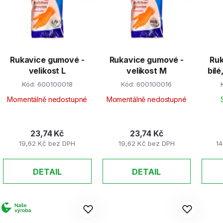
s
p
r
Rukavice gumové -
Rukavice gumové -
Ruk
o
velikost L
velikost M
bíl
d
Kód:
600100018
Kód:
600100016
u
k
Momentálně nedostupné
Momentálně nedostupné
t
ů
23,74 Kč
23,74 Kč
19,62 Kč bez DPH
19,62 Kč bez DPH
14
DETAIL
DETAIL