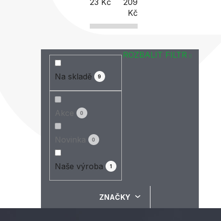
23
Kč
209
Kč
ROZBALIT FILTR
Na skladě
9
Akce
0
Novinka
0
Naše výroba
1
ZNAČKY