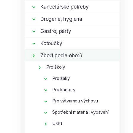
í
i
Kancelářské potřeby
p
Drogerie, hygiena
a
n
Gastro, párty
e
l
Kotoučky
Zboží podle oborů
Pro školy
Pro žáky
Pro kantory
Pro výtvarnou výchovu
Spotřební materiál, vybavení
Úklid