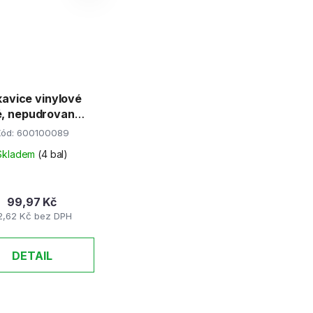
avice vinylové
lé, nepudrované
XL 100ks/bal
Kód:
600100089
Skladem
(4 bal)
99,97 Kč
2,62 Kč bez DPH
DETAIL