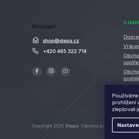
Z
á
O NÁK
Kontakt
p
a
Dopra
shop
@
stepa.cz
t
Vrácen
+420 465 322 714
í
Obcho
spotře
Obcho
podnik
GDPR
Používáme 
prohlížení
zlepšovali 
Nastave
Copyright 2026
Stepa
. Všechna práva vyhrazena.