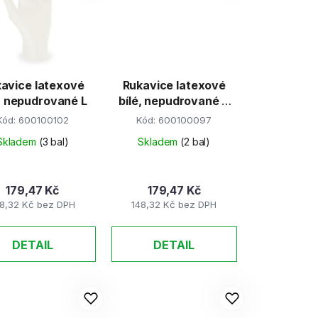
p
r
o
d
avice latexové
Rukavice latexové
u
é, nepudrované L
bílé, nepudrované S
k
100ks/bal
Kód:
600100102
Kód:
600100097
t
Skladem
(3 bal)
Skladem
(2 bal)
ů
179,47 Kč
179,47 Kč
8,32 Kč bez DPH
148,32 Kč bez DPH
DETAIL
DETAIL