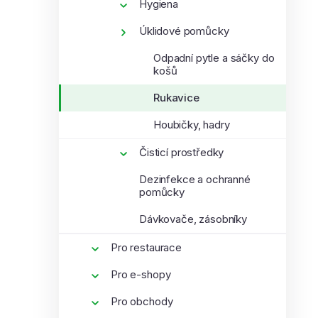
Hygiena
Úklidové pomůcky
Odpadní pytle a sáčky do
košů
Rukavice
Houbičky, hadry
Čisticí prostředky
Dezinfekce a ochranné
pomůcky
Dávkovače, zásobníky
Pro restaurace
Pro e-shopy
Pro obchody