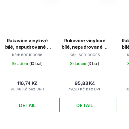
Rukavice vinylové
Rukavice vinylové
Ruk
bílé, nepudrované L
bílé, nepudrované M
bí
100ks/bal
100ks/bal
Kód:
600100086
Kód:
600100085
Skladem
(10 bal)
Skladem
(3 bal)
116,74 Kč
95,83 Kč
96,48 Kč bez DPH
79,20 Kč bez DPH
8
DETAIL
DETAIL
O