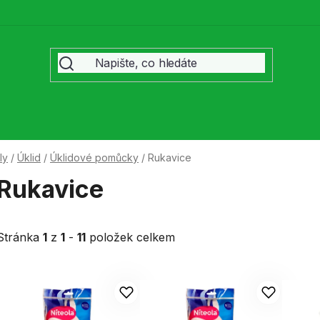
ly
/
Úklid
/
Úklidové pomůcky
/
Rukavice
Rukavice
Stránka
1
z
1
-
11
položek celkem
V
ý
p