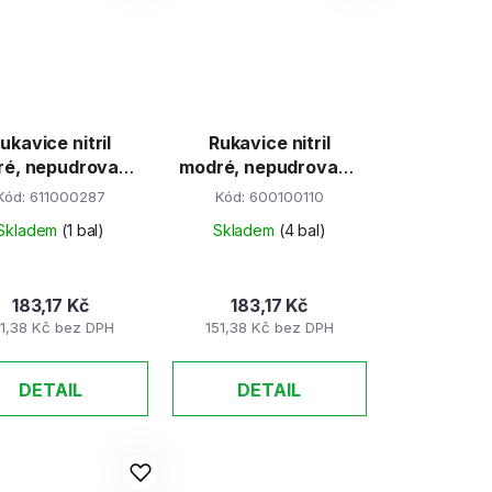
ukavice nitril
Rukavice nitril
ré, nepudrované
modré, nepudrované
L 100ks/bal
M 100ks/bal
Kód:
611000287
Kód:
600100110
Skladem
(1 bal)
Skladem
(4 bal)
183,17 Kč
183,17 Kč
51,38 Kč bez DPH
151,38 Kč bez DPH
DETAIL
DETAIL