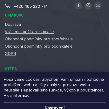
+420 465 322 714
O NÁKUPU
Doprava
Vrácení zboží / reklamace
Obchodní podmínky pro spotřebitele
Obchodní podmínky pro podnikatele
GDPR
STEPA
Kontakty
Používáme cookies, abychom Vám umožnili pohodlné
prohlížení webu a díky analýze provozu webu
Kariéra ve Stepě
neustále zlepšovali jeho funkce, výkon a použitelnost.
Věrnostní slevy
Více informací
Velkoobchod / B2B
XML feedy
Nastavení