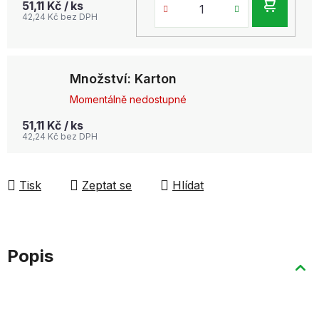
DO
51,11 Kč
/ ks
42,24 Kč bez DPH
KOŠ
Množství: Karton
Momentálně nedostupné
51,11 Kč
/ ks
42,24 Kč bez DPH
Tisk
Zeptat se
Hlídat
Popis