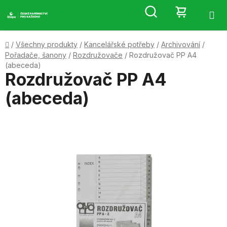
Přejít
Hledat
NÁKUP
na
obsah
KOŠÍK
Domů
/
Všechny produkty
/
Kancelářské potřeby
/
Archivování
/
Pořadače, šanony
/
Rozdružovače
/
Rozdružovač PP A4
(abeceda)
Rozdružovač PP A4
(abeceda)