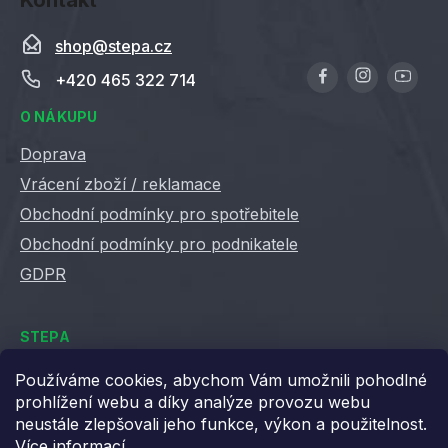
shop
@
stepa.cz
+420 465 322 714
O NÁKUPU
Doprava
Vrácení zboží / reklamace
Obchodní podmínky pro spotřebitele
Obchodní podmínky pro podnikatele
GDPR
STEPA
Kontakty
Používáme cookies, abychom Vám umožnili pohodlné
prohlížení webu a díky analýze provozu webu
Kariéra ve Stepě
neustále zlepšovali jeho funkce, výkon a použitelnost.
Věrnostní slevy
Více informací