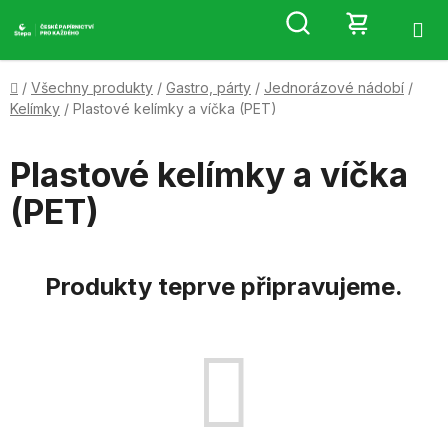
Přejít
Hledat
NÁKUP
na
obsah
KOŠÍK
Domů
/
Všechny produkty
/
Gastro, párty
/
Jednorázové nádobí
/
Kelímky
/
Plastové kelímky a víčka (PET)
Plastové kelímky a víčka
(PET)
Produkty teprve připravujeme.