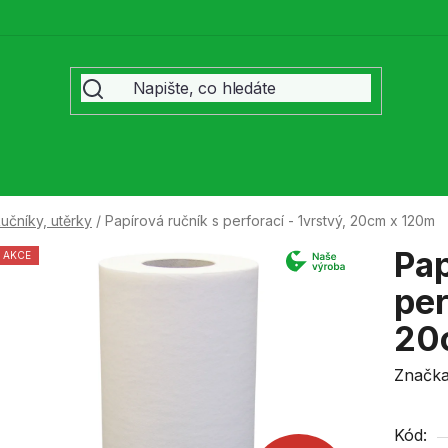
učníky, utěrky
/
Papírová ručník s perforací - 1vrstvý, 20cm x 120m
Pap
AKCE
per
20
Značk
Kód: