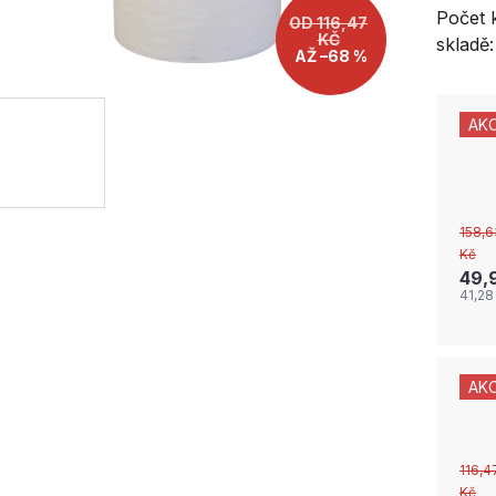
Počet 
OD 116,47
KČ
skladě:
AŽ –68 %
AK
158,6
Kč
49,
41,28
AK
116,4
Kč