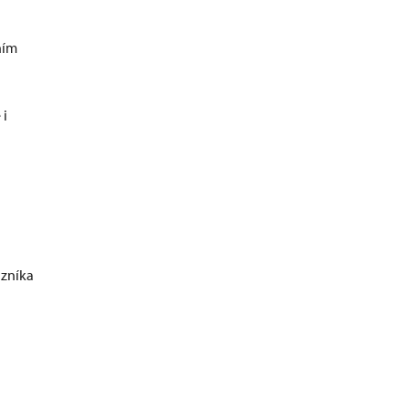
ním
 i
zníka