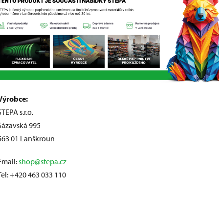
Výrobce:
STEPA s.r.o.
Sázavská 995
563 01 Lanškroun
Email:
shop@stepa.cz
Tel: +420 463 033 110