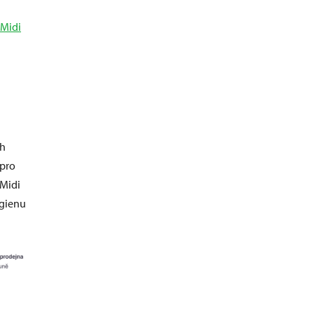
 Midi
ch
 pro
 Midi
ygienu