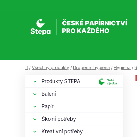
Přejít
na
obsah
Domů
/
Všechny produkty
/
Drogerie, hygiena
/
Hygiena
/
R
P
K
Přeskočit
Produkty STEPA
a
kategorie
o
t
s
Balení
e
t
g
Papír
r
o
a
r
Školní potřeby
i
n
e
Kreativní potřeby
n