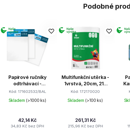
Podobné pro
Papírové ručníky
Multifunkční utěrka -
Pa
odtrhávací -
1vrstvá, 20cm, 213
Ka
25x32cm (50listů)
útržků
8cm
Kód:
171602532/BAL
Kód:
172170020
Skladem
(>1000 ks)
Skladem
(>100 ks)
Sk
42,14 Kč
261,31 Kč
34,83 Kč bez DPH
215,96 Kč bez DPH
1