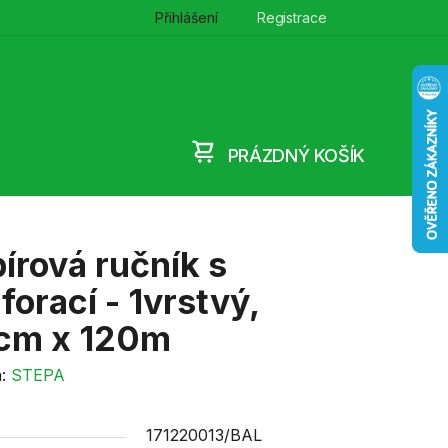
Přihlášení
Registrace
PRÁZDNÝ KOŠÍK
NÁKUPNÍ
KOŠÍK
írová ručník s
forací - 1vrstvý,
cm x 120m
a:
STEPA
171220013/BAL