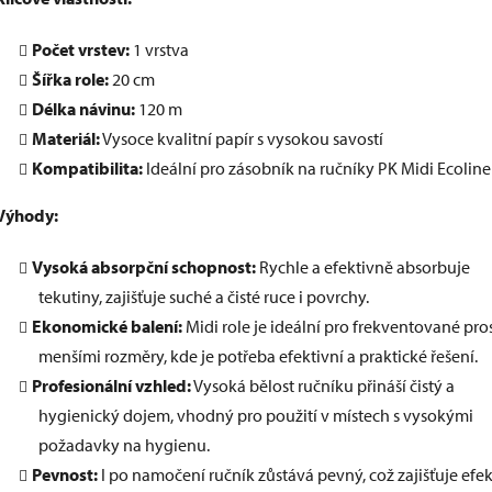
Počet vrstev:
1
vrstva
Šířka role:
20 cm
Délka návinu:
120 m
Materiál:
Vysoce kvalitní papír s vysokou savostí
Kompatibilita:
Ideální pro zásobník na ručníky PK Midi Ecoline
Výhody:
Vysoká absorpční schopnost:
Rychle a efektivně absorbuje
tekutiny, zajišťuje suché a čisté ruce i povrchy.
Ekonomické balení:
Midi role je ideální pro frekventované pro
menšími rozměry, kde je potřeba efektivní a praktické řešení.
Profesionální vzhled:
Vysoká bělost ručníku přináší čistý a
hygienický dojem, vhodný pro použití v místech s vysokými
požadavky na hygienu.
Pevnost:
I po namočení ručník zůstává pevný, což zajišťuje efek