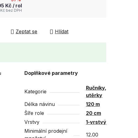
95 Kč
/ rol
 Kč bez DPH
Zeptat se
Hlídat
u
Doplňkové parametry
Ručníky,
Kategorie
utěrky
Délka návinu
120 m
Šíře role
20 cm
Vrstvy
1-vrstvý
Minimální prodejní
12.00