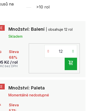
kusů na
>10 rol
CE
Množství: Balení
| obsahuje 12 rol
Skladem
Sleva
3
68%
95 Kč
/ rol
DO
 Kč bez DPH
KOŠÍKU
CE
Množství: Paleta
Momentálně nedostupné
Sleva
7
57%