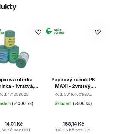
dukty
pírová utěrka
Papírový ručník PK
rinka - 1vrstvá,
MAXI - 2vrstvý,
 x 25m, zelená
20cm x 138m
Kód:
171208025
Kód:
501101601/BAL
ladem
(>1000 rol)
Skladem
(>500 ks)
14,01 Kč
168,14 Kč
1,58 Kč bez DPH
138,96 Kč bez DPH