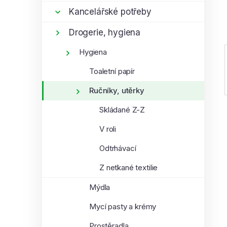
í
Kancelářské potřeby
p
Drogerie, hygiena
a
n
Hygiena
e
Toaletní papír
l
Ručníky, utěrky
Skládané Z-Z
V roli
Odtrhávací
Z netkané textilie
Mýdla
Mycí pasty a krémy
Prostěradla