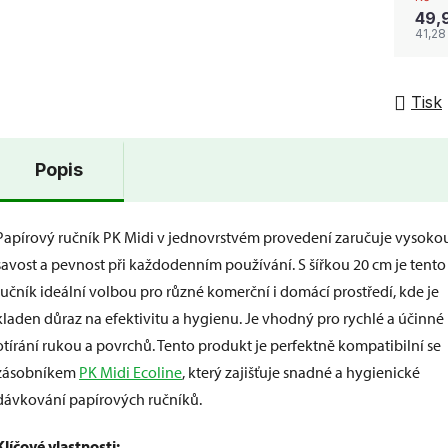
49,
41,28
Tisk
Popis
Papírový ručník PK Midi v jednovrstvém provedení zaručuje vysoko
savost a pevnost při každodenním používání. S šířkou 20 cm je tento
ručník ideální volbou pro různé komerční i domácí prostředí, kde je
kladen důraz na efektivitu a hygienu. Je vhodný pro rychlé a účinné
otírání rukou a povrchů. Tento produkt je perfektně kompatibilní se
zásobníkem
PK Midi Ecoline
, který zajišťuje snadné a hygienické
dávkování papírových ručníků.
Klíčové vlastnosti: