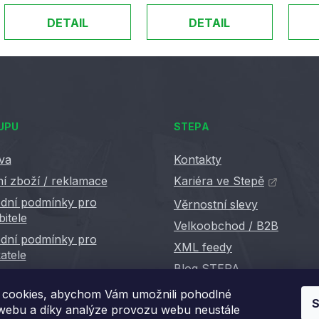
DETAIL
DETAIL
UPU
STEPA
va
Kontakty
í zboží / reklamace
Kariéra ve Stepě
dní podmínky pro
Věrnostní slevy
bitele
Velkoobchod / B2B
dní podmínky pro
XML feedy
atele
Blog STEPA
cookies, abychom Vám umožnili pohodlné
S
 webu a díky analýze provozu webu neustále