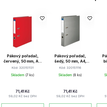
Pákový pořadač,
Pákový pořadač,
Pá
červený, 50 mm, A4,
šedý, 50 mm, A4,
b
PP/karton, VICTORIA
PP/karton, VICTORIA
PP/k
Kód:
320151131
Kód:
320151116
Skladem
(7 ks)
Skladem
(8 ks)
S
71,41 Kč
71,41 Kč
59,02 Kč bez DPH
59,02 Kč bez DPH
5