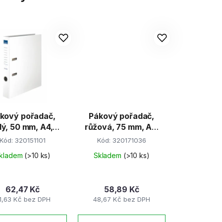
kový pořadač,
Pákový pořadač,
ílý, 50 mm, A4,
růžová, 75 mm, A4,
arton, VICTORIA
PP/karton, VICTORIA
Kód:
320151101
Kód:
320171036
kladem
(>10 ks)
Skladem
(>10 ks)
62,47 Kč
58,89 Kč
1,63 Kč bez DPH
48,67 Kč bez DPH