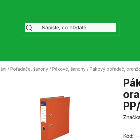
ání
/
Pořadače, šanony
/
Pákové, šanony
/
Pákový pořadač, oranžo
Pák
ora
PP
Značk
Kód: