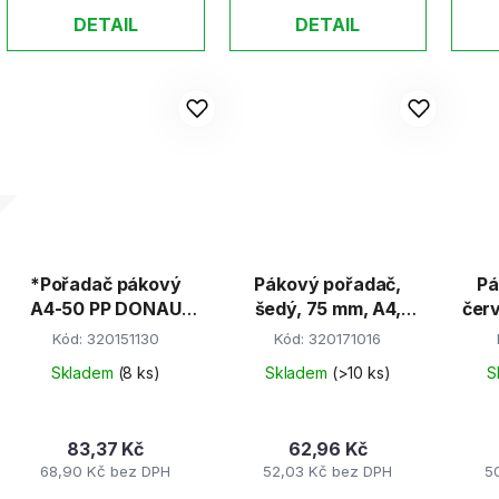
DETAIL
DETAIL
*Pořadač pákový
Pákový pořadač,
Pá
A4-50 PP DONAU
šedý, 75 mm, A4,
čer
červený
PP/karton, VICTORIA
PP/k
Kód:
320151130
Kód:
320171016
Skladem
(8 ks)
Skladem
(>10 ks)
S
83,37 Kč
62,96 Kč
68,90 Kč bez DPH
52,03 Kč bez DPH
5