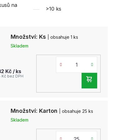
kusů na
>10 ks
Množství: Ks
| obsahuje 1 ks
Skladem
82 Kč
/ ks
4 Kč bez DPH
DO
KOŠÍKU
Množství: Karton
| obsahuje 25 ks
Skladem