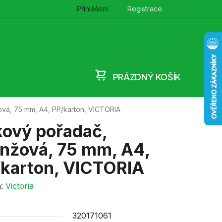
Přihlášení
Registrace
PRÁZDNÝ KOŠÍK
NÁKUPNÍ
vá, 75 mm, A4, PP/karton, VICTORIA
KOŠÍK
ový pořadač,
nžová, 75 mm, A4,
/karton, VICTORIA
a:
Victoria
320171061