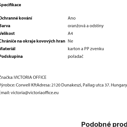
Specifikace
Ochranné kování
Ano
Barva
oranžová a odstíny
Velikost
A4
Chrániče na okraje kovových hran
Ne
Materiál
karton a PP zvenku
Podskupina
pořadač
Značka: VICTORIA OFFICE
Výrobce: Corwell KftAdresa: 2120 Dunakeszi, Pallag utca 37. Hungar
Email: victoria@victoriaoffice.eu
Podobné pro