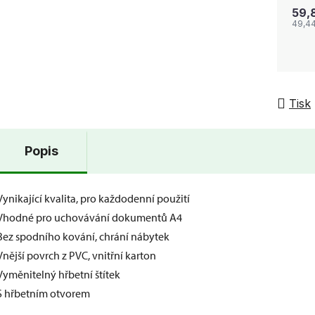
59,
49,4
Tisk
Popis
Vynikající kvalita, pro každodenní použití
Vhodné pro uchovávání dokumentů A4
Bez spodního kování, chrání nábytek
Vnější povrch z PVC, vnitřní karton
Vyměnitelný hřbetní štítek
S hřbetním otvorem