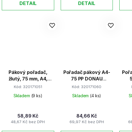
DETAIL
DETAIL
Pákový pořadač,
Pořadač pákový A4-
Pořa
žlutý, 75 mm, A4,
75 PP DONAU
PP/karton, VICTORIA
oranžový
Kód:
320171051
Kód:
320171060
Skladem
(9 ks)
Skladem
(4 ks)
S
58,89 Kč
84,66 Kč
48,67 Kč bez DPH
69,97 Kč bez DPH
6