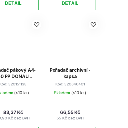
DETAIL
DETAIL
dač pákový A4-
Pořadač archivní -
50 PP DONAU
kapsa
růžový
Kód:
320151138
Kód:
320640401
kladem
(>10 ks)
Skladem
(>10 ks)
83,37 Kč
66,55 Kč
8,90 Kč bez DPH
55 Kč bez DPH