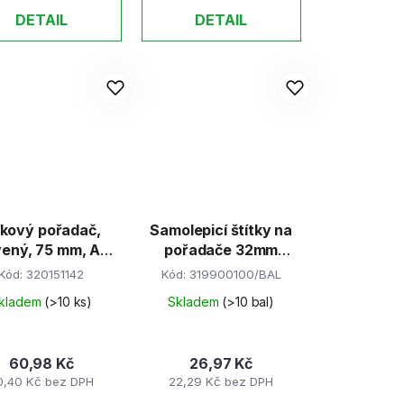
DETAIL
DETAIL
kový pořadač,
Samolepicí štítky na
vený, 75 mm, A4,
pořadače 32mm
arton, VICTORIA
(9ks)
Kód:
320151142
Kód:
319900100/BAL
kladem
(>10 ks)
Skladem
(>10 bal)
60,98 Kč
26,97 Kč
0,40 Kč bez DPH
22,29 Kč bez DPH