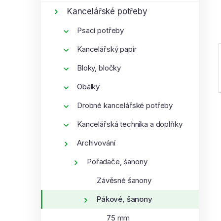
í
Kancelářské potřeby
p
Psací potřeby
a
n
Kancelářský papír
e
Bloky, bločky
l
Obálky
Drobné kancelářské potřeby
Kancelářská technika a doplňky
Archivování
Pořadače, šanony
Závěsné šanony
Pákové, šanony
75 mm