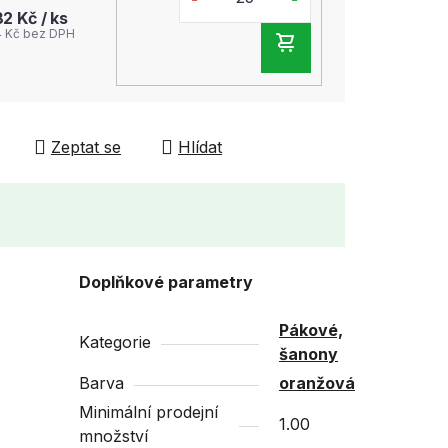
82 Kč
/ ks
4 Kč bez DPH
DO
KOŠÍKU
Zeptat se
Hlídat
Doplňkové parametry
Pákové,
Kategorie
šanony
Barva
oranžová
Minimální prodejní
1.00
množství