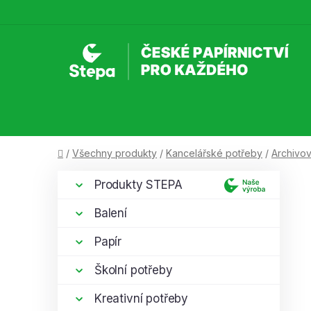
Přejít
na
obsah
Domů
/
Všechny produkty
/
Kancelářské potřeby
/
Archivov
P
K
Přeskočit
Produkty STEPA
a
kategorie
o
t
s
Balení
e
t
g
Papír
r
o
a
r
Školní potřeby
i
n
e
Kreativní potřeby
n