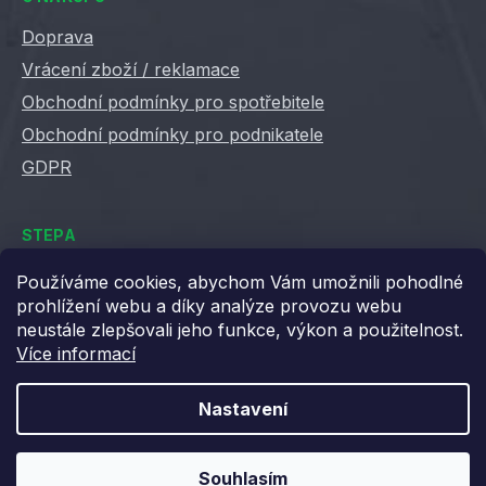
Doprava
Vrácení zboží / reklamace
Obchodní podmínky pro spotřebitele
Obchodní podmínky pro podnikatele
GDPR
STEPA
Kontakty
Používáme cookies, abychom Vám umožnili pohodlné
prohlížení webu a díky analýze provozu webu
Kariéra ve Stepě
neustále zlepšovali jeho funkce, výkon a použitelnost.
Věrnostní slevy
Více informací
Velkoobchod / B2B
XML feedy
Nastavení
Blog STEPA
Souhlasím
Vytvořil Shoptet