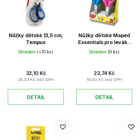
d
s
u
p
k
r
t
o
ů
d
Nůžky dětské 13,5 cm,
Nůžky dětské Maped
Tempus
Essentials pro leváky
u
- 13 cm
k
Skladem
(>10 ks)
Skladem
(9 ks)
t
ů
32,10 Kč
23,74 Kč
26,53 Kč bez DPH
19,62 Kč bez DPH
DETAIL
DETAIL