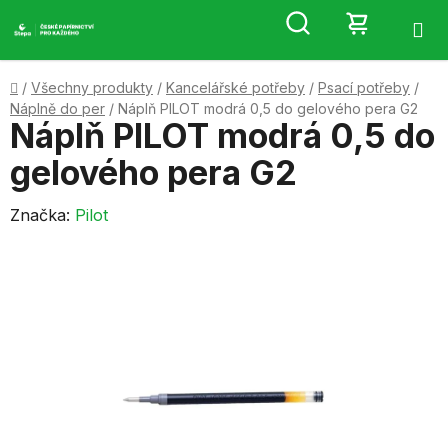
Přejít
Hledat
NÁKUP
na
obsah
KOŠÍK
Domů
/
Všechny produkty
/
Kancelářské potřeby
/
Psací potřeby
/
Náplně do per
/
Náplň PILOT modrá 0,5 do gelového pera G2
Náplň PILOT modrá 0,5 do
gelového pera G2
Značka:
Pilot