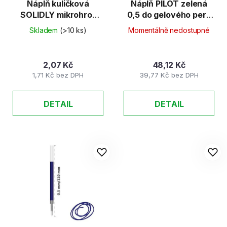
Náplň kuličková
Náplň PILOT zelená
SOLIDLY mikrohrot
0,5 do gelového pera
0.5 mm, modrá
G2
Skladem
(>10 ks)
Momentálně nedostupné
2,07 Kč
48,12 Kč
1,71 Kč bez DPH
39,77 Kč bez DPH
DETAIL
DETAIL