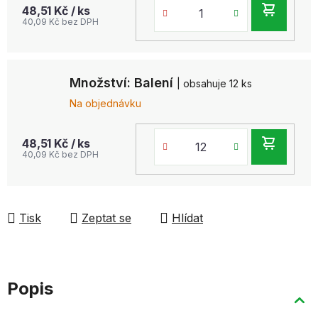
DO
48,51 Kč
/ ks
40,09 Kč bez DPH
KOŠ
Množství: Balení
| obsahuje 12 ks
Na objednávku
DO
48,51 Kč
/ ks
40,09 Kč bez DPH
KOŠ
Tisk
Zeptat se
Hlídat
Popis