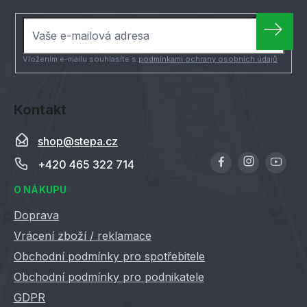
a
t
í
Vložením e-mailu souhlasíte s
podmínkami ochrany osobních údajů
Kontakt
shop
@
stepa.cz
+420 465 322 714
O NÁKUPU
Doprava
Vrácení zboží / reklamace
Obchodní podmínky pro spotřebitele
Obchodní podmínky pro podnikatele
GDPR