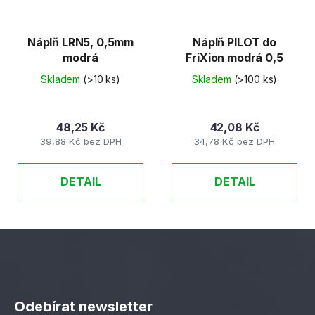
Náplň LRN5, 0,5mm
Náplň PILOT do
modrá
FriXion modrá 0,5
Skladem
(>10 ks)
Skladem
(>100 ks)
48,25 Kč
42,08 Kč
39,88 Kč bez DPH
34,78 Kč bez DPH
DETAIL
DETAIL
Z
á
Odebírat newsletter
p