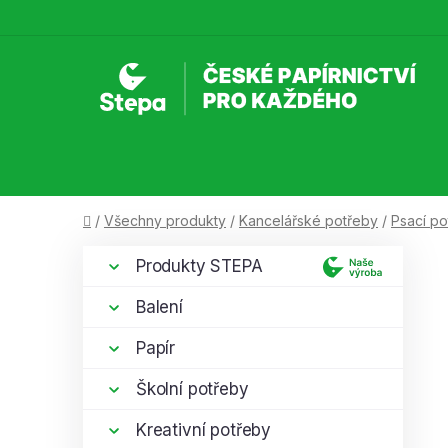
Přejít
na
obsah
Domů
/
Všechny produkty
/
Kancelářské potřeby
/
Psací po
P
K
Přeskočit
Produkty STEPA
a
kategorie
o
t
s
Balení
e
t
g
Papír
r
o
a
r
Školní potřeby
i
n
e
Kreativní potřeby
n