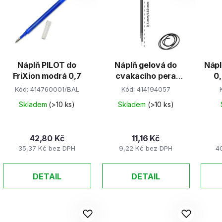
Náplň PILOT do
Náplň gelová do
Náplň 
FriXion modrá 0,7
cvakacího pera
0,
0,5mm černá
Kód:
414760001/BAL
Kód:
414194057
Skladem
(>10 ks)
Skladem
(>10 ks)
42,80 Kč
11,16 Kč
35,37 Kč bez DPH
9,22 Kč bez DPH
4
DETAIL
DETAIL