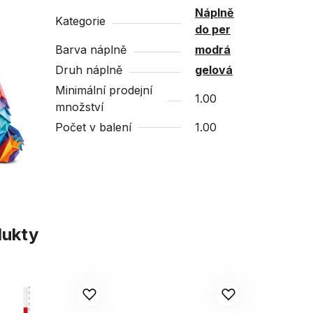
Náplně
Kategorie
do per
Barva náplně
modrá
Druh náplně
gelová
Minimální prodejní
1.00
množství
Počet v balení
1.00
dukty