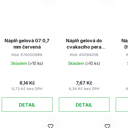
Náplň gelová G7 0,7
Náplň gelová do
Ná
mm červená
cvakacího pera
(
0,5mm červená
Kód:
674000989
Kód:
414194058
Skladem
(>10 ks)
Skladem
(>10 ks)
8,14 Kč
7,67 Kč
6,73 Kč bez DPH
6,34 Kč bez DPH
6
DETAIL
DETAIL