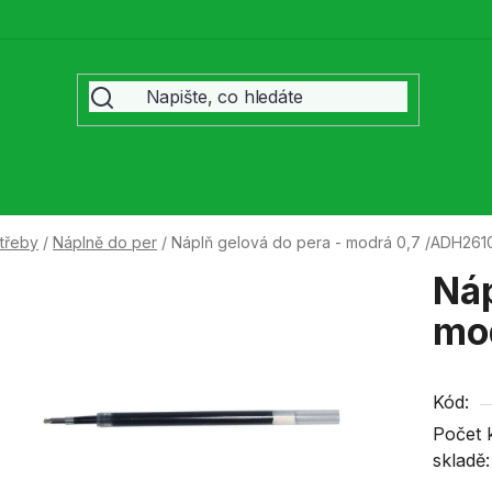
třeby
/
Náplně do per
/
Náplň gelová do pera - modrá 0,7 /ADH261
Náp
mo
Kód:
Počet 
skladě: