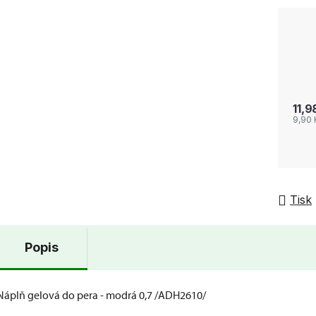
11,9
9,90
Tisk
Popis
Náplň gelová do pera - modrá 0,7 /ADH2610/