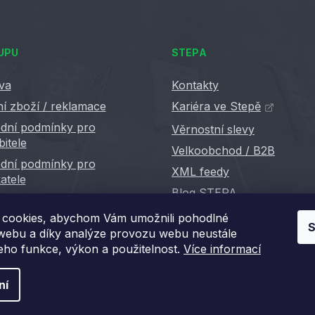
UPU
STEPA
va
Kontakty
í zboží / reklamace
Kariéra ve Stepě
dní podmínky pro
Věrnostní slevy
bitele
Velkoobchod / B2B
dní podmínky pro
XML feedy
atele
Blog STEPA
cookies, abychom Vám umožnili pohodlné
S
 webu a díky analýze provozu webu neustále
jeho funkce, výkon a použitelnost.
Více informací
ní