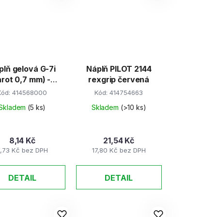
plň gelová G-7i
Náplň PILOT 2144
hrot 0,7 mm) -
rexgrip červená
modrá
Kód:
414568000
Kód:
414754663
Skladem
(5 ks)
Skladem
(>10 ks)
8,14 Kč
21,54 Kč
,73 Kč bez DPH
17,80 Kč bez DPH
DETAIL
DETAIL