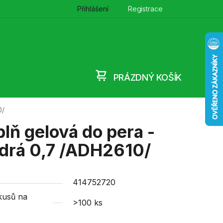
Přihlášení
Registrace
PRÁZDNÝ KOŠÍK
NÁKUPNÍ
0/
KOŠÍK
lň gelová do pera -
drá 0,7 /ADH2610/
414752720
kusů na
>100 ks