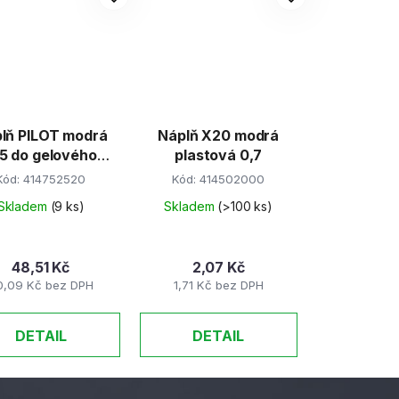
ň PILOT modrá
Náplň X20 modrá
5 do gelového
plastová 0,7
pera G2
Kód:
414752520
Kód:
414502000
Skladem
(9 ks)
Skladem
(>100 ks)
48,51 Kč
2,07 Kč
0,09 Kč bez DPH
1,71 Kč bez DPH
DETAIL
DETAIL