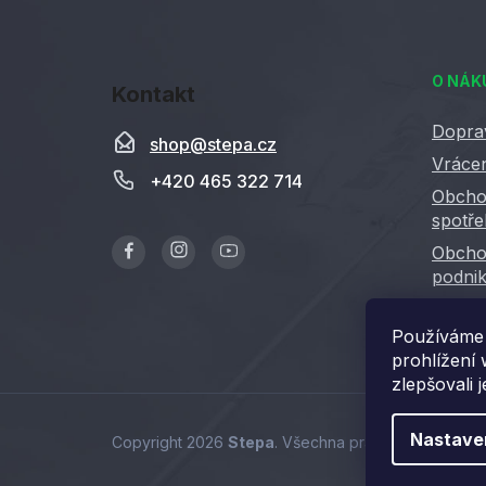
Z
á
O NÁK
Kontakt
p
a
Dopra
shop
@
stepa.cz
t
Vrácen
+420 465 322 714
í
Obcho
spotře
Obcho
podnik
GDPR
Používáme 
prohlížení
zlepšovali 
Nastave
Copyright 2026
Stepa
. Všechna práva vyhrazena.