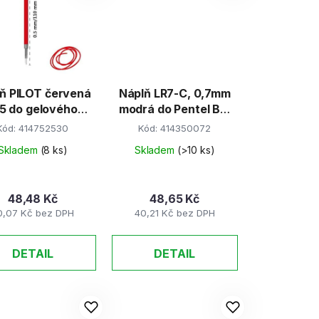
PILOT červená
Náplň LR7-C, 0,7mm
5 do gelového
modrá do Pentel BL-
pera G2
57,77
Kód:
414752530
Kód:
414350072
Skladem
(8 ks)
Skladem
(>10 ks)
48,48 Kč
48,65 Kč
0,07 Kč bez DPH
40,21 Kč bez DPH
DETAIL
DETAIL