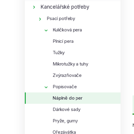
í
Kancelářské potřeby
p
Psací potřeby
a
n
Kuličková pera
e
Plnicí pera
l
Tužky
Mikrotužky a tuhy
Zvýrazňovače
Popisovače
Náplně do per
Dárkové sady
Pryže, gumy
Ořezávátka