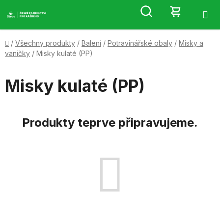
Přejít
Hledat
NÁKUP
na
obsah
KOŠÍK
Domů
/
Všechny produkty
/
Balení
/
Potravinářské obaly
/
Misky a
vaničky
/
Misky kulaté (PP)
Misky kulaté (PP)
Produkty teprve připravujeme.