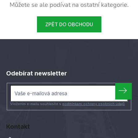
Můžete se ale podívat na ostatní kategorie.
ZPĚT DO OBCHODU
Z
á
Odebírat newsletter
p
a
t
í
Vložením e-mailu souhlasíte s
podmínkami ochrany osobních údajů
Kontakt