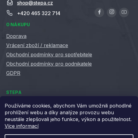
shop
@
stepa.cz
+420 465 322 714
O NÁKUPU
Doprava
Vrácení zboží / reklamace
Obchodní podmínky pro spotřebitele
Obchodní podmínky pro podnikatele
GDPR
STEPA
Kontakty
Používáme cookies, abychom Vám umožnili pohodlné
prohlížení webu a díky analýze provozu webu
Kariéra ve Stepě
neustále zlepšovali jeho funkce, výkon a použitelnost.
Věrnostní slevy
Více informací
Velkoobchod / B2B