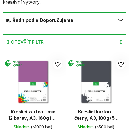
kreativní výtvory.
Ř
Řadit podle:
Doporučujeme
a
z
e
OTEVŘÍT FILTR
n
í
V
p
ý
r
p
o
i
d
s
u
p
k
r
t
o
ů
d
Kreslicí karton - mix
Kreslicí karton -
12 barev, A3, 180g (60
černý, A3, 180g (50
u
listů)
listů)
k
Skladem
(>1000 bal)
Skladem
(>500 bal)