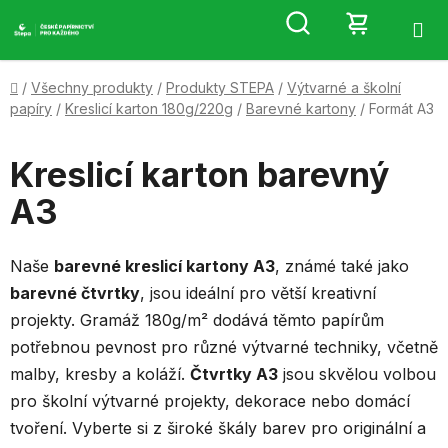
Přejít
Hledat
NÁKUP
na
obsah
KOŠÍK
Domů
/
Všechny produkty
/
Produkty STEPA
/
Výtvarné a školní
papíry
/
Kreslicí karton 180g/220g
/
Barevné kartony
/
Formát A3
Kreslicí karton barevný
A3
Naše
barevné kreslicí kartony A3
, známé také jako
barevné čtvrtky
, jsou ideální pro větší kreativní
projekty. Gramáž 180g/m² dodává těmto papírům
potřebnou pevnost pro různé výtvarné techniky, včetně
malby, kresby a koláží.
Čtvrtky A3
jsou skvělou volbou
pro školní výtvarné projekty, dekorace nebo domácí
tvoření. Vyberte si z široké škály barev pro originální a