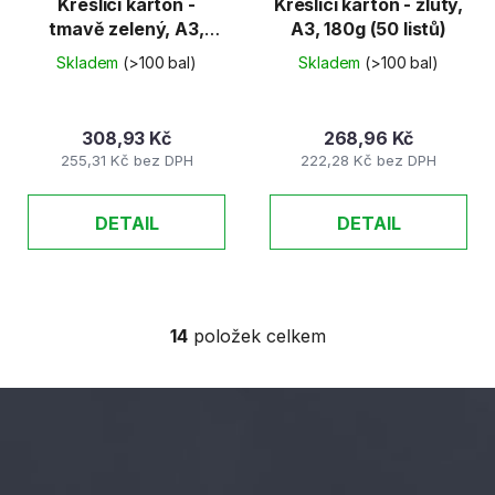
Kreslicí karton -
Kreslicí karton - žlutý,
tmavě zelený, A3,
A3, 180g (50 listů)
180g (50 listů)
Skladem
(>100 bal)
Skladem
(>100 bal)
308,93 Kč
268,96 Kč
255,31 Kč bez DPH
222,28 Kč bez DPH
DETAIL
DETAIL
14
položek celkem
O
v
l
á
d
Z
a
á
c