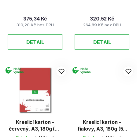
t
ů
375,34 Kč
320,52 Kč
310,20 Kč bez DPH
264,89 Kč bez DPH
DETAIL
DETAIL
Kreslicí karton -
Kreslicí karton -
červený, A3, 180g (50
fialový, A3, 180g (50
listů)
listů)