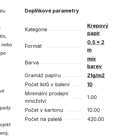
álu
Doplňkové parametry
Krepový
a
Kategorie
papír
in,
0,5 x 2
í nebo
Formát
m
 po
mix
Barva
barev
Gramáž papíru
21g/m2
Počet listů v balení
10
ivé
Minimální prodejní
1.00
množství
ápady
Počet v kartonu
10.00
Počet na paletě
420.00
rojekt
lený,