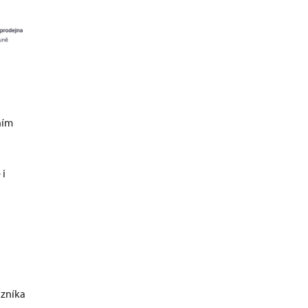
ním
 i
zníka