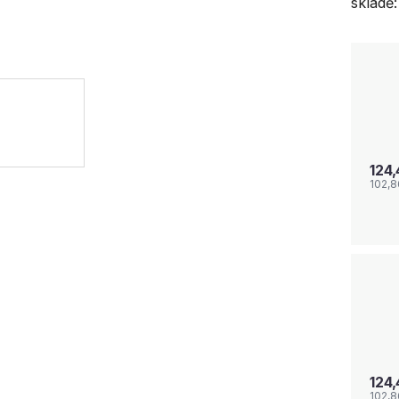
skladě:
124
102,8
124
102,8