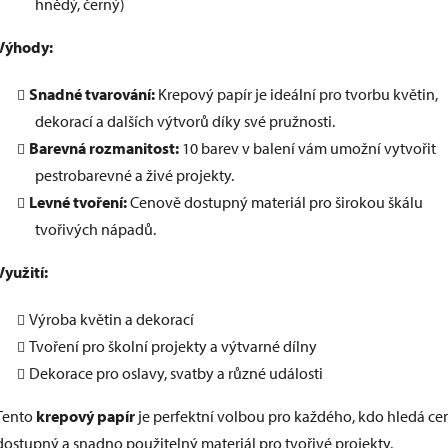
hnědý, černý)
Výhody:
Snadné tvarování:
Krepový papír je ideální pro tvorbu květin,
dekorací a dalších výtvorů díky své pružnosti.
Barevná rozmanitost:
10 barev v balení vám umožní vytvořit
pestrobarevné a živé projekty.
Levné tvoření:
Cenově dostupný materiál pro širokou škálu
tvořivých nápadů.
Využití:
Výroba květin a dekorací
Tvoření pro školní projekty a výtvarné dílny
Dekorace pro oslavy, svatby a různé události
Tento
krepový papír
je perfektní volbou pro každého, kdo hledá c
dostupný a snadno použitelný materiál pro tvořivé projekty.