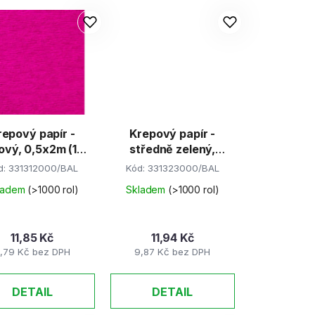
repový papír -
Krepový papír -
ový, 0,5x2m (10
středně zelený,
rolí)
0,5x2m (10 rolí)
d:
331312000/BAL
Kód:
331323000/BAL
ladem
(>1000 rol)
Skladem
(>1000 rol)
11,85 Kč
11,94 Kč
,79 Kč bez DPH
9,87 Kč bez DPH
DETAIL
DETAIL