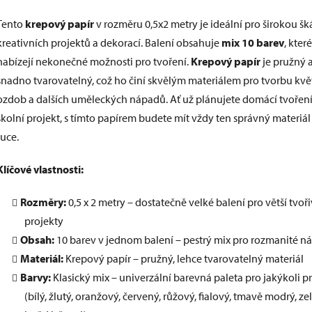
Tento
krepový papír
v rozměru 0,5x2 metry je ideální pro širokou šk
kreativních projektů a dekorací. Balení obsahuje
mix 10 barev
, které
nabízejí nekonečné možnosti pro tvoření.
Krepový papír
je pružný 
snadno tvarovatelný, což ho činí skvělým materiálem pro tvorbu květ
ozdob a dalších uměleckých nápadů. Ať už plánujete domácí tvořen
školní projekt, s tímto papírem budete mít vždy ten správný materiál
ruce.
Klíčové vlastnosti:
Rozměry:
0,5 x 2 metry – dostatečně velké balení pro větší tvoř
projekty
Obsah:
10 barev v jednom balení – pestrý mix pro rozmanité n
Materiál:
Krepový papír – pružný, lehce tvarovatelný materiál
Barvy:
Klasický mix – univerzální barevná paleta pro jakýkoli p
(bílý, žlutý, oranžový, červený, růžový, fialový, tmavě modrý, ze