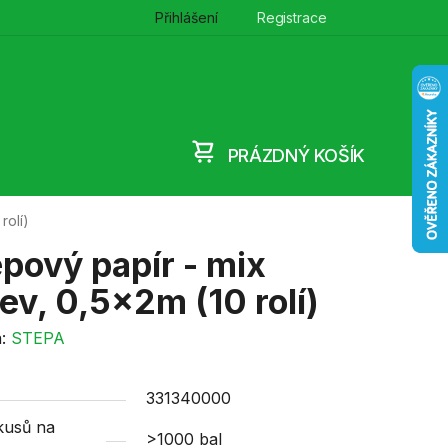
Přihlášení
Registrace
PRÁZDNÝ KOŠÍK
NÁKUPNÍ
rolí)
KOŠÍK
pový papír - mix
ev, 0,5x2m (10 rolí)
a:
STEPA
331340000
kusů na
>1000 bal