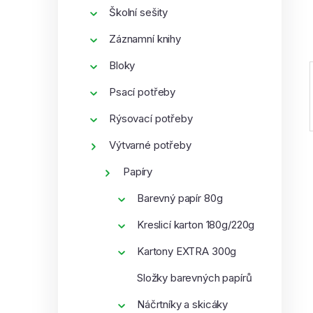
í
Školní sešity
p
Záznamní knihy
a
n
Bloky
e
Psací potřeby
l
Rýsovací potřeby
Výtvarné potřeby
Papíry
Barevný papír 80g
Kreslicí karton 180g/220g
Kartony EXTRA 300g
Složky barevných papírů
Náčrtníky a skicáky