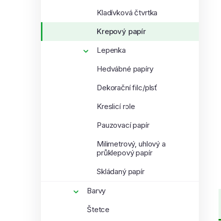
Kladívková čtvrtka
Krepový papír
Lepenka
Hedvábné papíry
Dekorační filc/plsť
Kreslicí role
Pauzovací papír
Milimetrový, uhlový a
průklepový papír
Skládaný papír
Barvy
Štetce