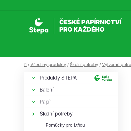
Přejít
na
obsah
Domů
/
Všechny produkty
/
Školní potřeby
/
Výtvarné potř
P
K
Přeskočit
Produkty STEPA
a
kategorie
o
t
s
Balení
e
t
g
Papír
r
o
a
r
Školní potřeby
i
n
Pomůcky pro 1.třídu
e
n