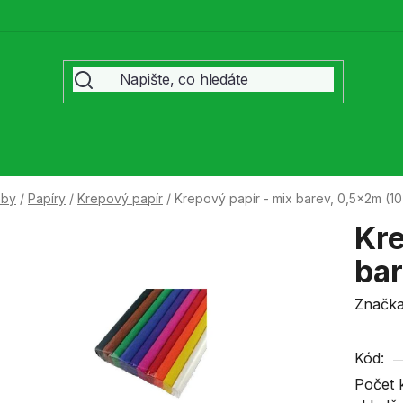
eby
/
Papíry
/
Krepový papír
/
Krepový papír - mix barev, 0,5x2m (10 
Kre
bar
Značk
Kód:
Počet 