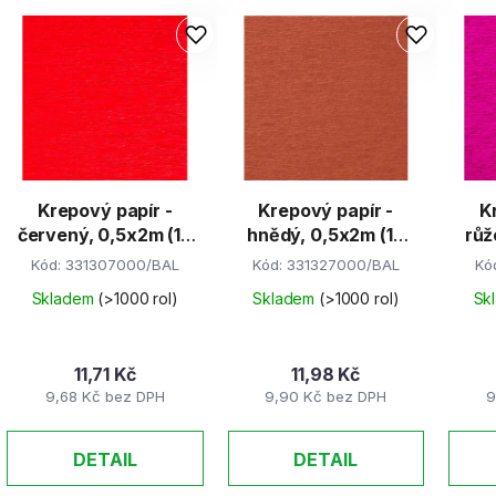
Krepový papír -
Krepový papír -
K
červený, 0,5x2m (10
hnědý, 0,5x2m (10
růž
rolí)
rolí)
Kód:
331307000/BAL
Kód:
331327000/BAL
Kó
Skladem
(>1000 rol)
Skladem
(>1000 rol)
Sk
11,71 Kč
11,98 Kč
9,68 Kč bez DPH
9,90 Kč bez DPH
9
DETAIL
DETAIL