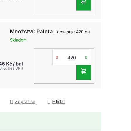
DO
KOŠÍKU
Množství: Paleta
| obsahuje 420 bal
Skladem
,46 Kč
/ bal
6 Kč bez DPH
DO
KOŠÍKU
Zeptat se
Hlídat