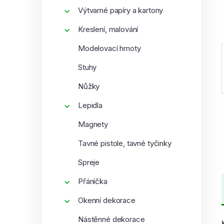
í
Výtvarné papíry a kartony
p
Kreslení, malování
a
n
Modelovací hmoty
e
Stuhy
l
Nůžky
Lepidla
Magnety
Tavné pistole, tavné tyčinky
Spreje
Přáníčka
Okenní dekorace
Nástěnné dekorace