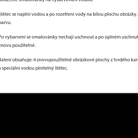
Štětec se naplní vodou a po rozetření vody na bílou plochu obrázky z
barvu.
Po vybarvení se omalovánky nechají uschnout a po úplném uschnut
znovu použitelné.
Balení obsahuje: 4 znovupoužitelné obrázkové plochy z tvrdého ka
a speciální vodou plnitelný štětec.