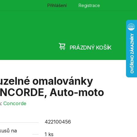
Přihlášení
Registrace
PRÁZDNÝ KOŠÍK
NÁKUPNÍ
KOŠÍK
uzelné omalovánky
NCORDE, Auto-moto
a:
Concorde
422100456
kusů na
1 ks