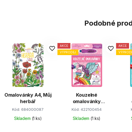
Podobné pro
AKCE
AKCE
VÝPRODEJ
VÝPROD
Omalovánky A4, Můj
Kouzelné
herbář
omalovánky
CONCORDE,
CON
Kód:
684000087
Kód:
422100454
Jednorožci a víly
Skladem
(1 ks)
Skladem
(1 ks)