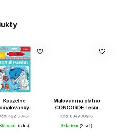
dukty
EJ
Kouzelné
Malování na plátno
omalovánky
CONCORDE Lesní
CORDE, Oceán
zvířátka
Kód:
422100451
Kód:
684900916
Skladem
(5 ks)
Skladem
(2 set)