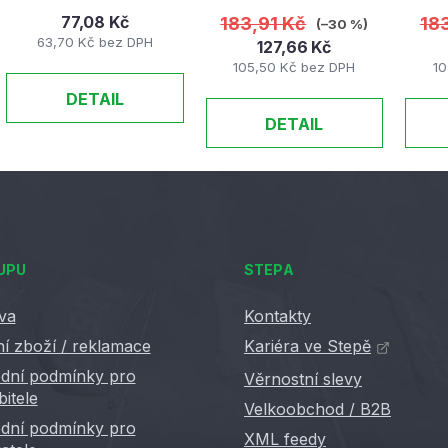
77,08 Kč
183,91 Kč
18
(–30 %)
63,70 Kč bez DPH
127,66 Kč
105,50 Kč bez DPH
10
DETAIL
DETAIL
UPU
STEPA
va
Kontakty
í zboží / reklamace
Kariéra ve Stepě
dní podmínky pro
Věrnostní slevy
bitele
Velkoobchod / B2B
dní podmínky pro
XML feedy