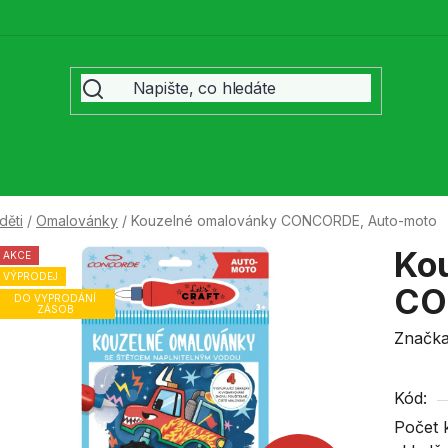
děti
/
Omalovánky
/
Kouzelné omalovánky CONCORDE, Auto-moto
Ko
AKCE
VÝPRODEJ
CO
DO VYPRODÁNÍ
ZÁSOB
Značk
Kód:
Počet 