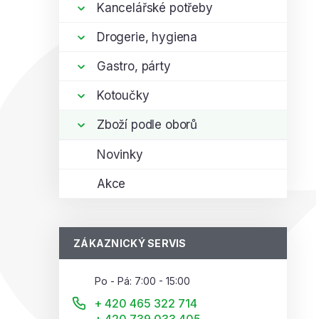
Kancelářské potřeby
Drogerie, hygiena
Gastro, párty
Kotoučky
Zboží podle oborů
Novinky
Akce
ZÁKAZNICKÝ SERVIS
Po - Pá: 7:00 - 15:00
+ 420 465 322 714
+ 420 739 033 405