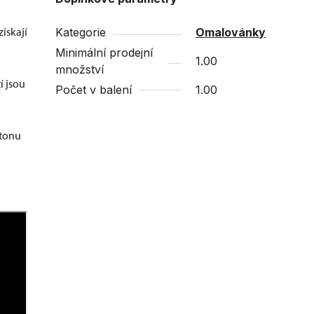
ískají
Kategorie
Omalovánky
Minimální prodejní
1.00
množství
í jsou
Počet v balení
1.00
rtonu