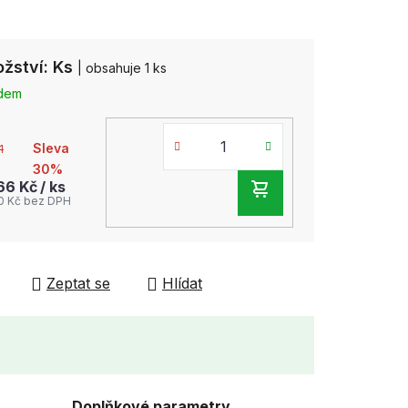
žství: Ks
| obsahuje 1 ks
adem
Sleva
1
30%
,66 Kč
/ ks
DO
0 Kč bez DPH
KOŠÍKU
Zeptat se
Hlídat
Doplňkové parametry