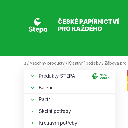
Přejít
na
obsah
Domů
/
Všechny produkty
/
Kreativní potřeby
/
Zábava pro 
P
K
Přeskočit
Produkty STEPA
a
kategorie
o
t
s
Balení
e
t
g
Papír
r
o
a
r
Školní potřeby
i
n
e
Kreativní potřeby
n