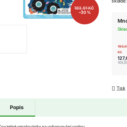
skladě:
183,91 KČ
–30 %
Mno
Skl
183,9
Kč
127
105,5
Tisk
Popis
Kouzelné omalovánky na vybarvování vodou.