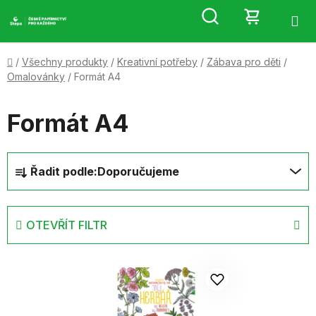
Přejít
Hledat
NÁKUP
na
obsah
KOŠÍK
Domů
/
Všechny produkty
/
Kreativní potřeby
/
Zábava pro děti
/
Omalovánky
/
Formát A4
Formát A4
Ř
Řadit podle:
Doporučujeme
a
z
e
OTEVŘÍT FILTR
n
í
V
p
ý
r
p
o
i