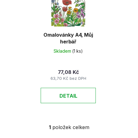
d
s
u
p
k
r
t
o
ů
d
Omalovánky A4, Můj
herbář
u
k
Skladem
(1 ks)
t
ů
77,08 Kč
63,70 Kč bez DPH
DETAIL
1
položek celkem
O
v