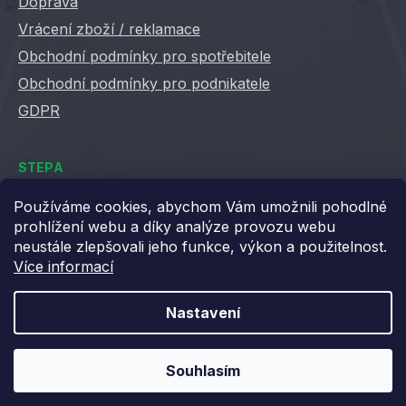
Doprava
Vrácení zboží / reklamace
Obchodní podmínky pro spotřebitele
Obchodní podmínky pro podnikatele
GDPR
STEPA
Kontakty
Používáme cookies, abychom Vám umožnili pohodlné
prohlížení webu a díky analýze provozu webu
Kariéra ve Stepě
neustále zlepšovali jeho funkce, výkon a použitelnost.
Věrnostní slevy
Více informací
Velkoobchod / B2B
XML feedy
Nastavení
Blog STEPA
Souhlasím
Vytvořil Shoptet
Copyright 2026
Stepa
. Všechna práva vyhrazena.