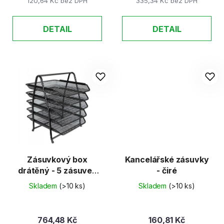
120,64 Kč bez DPH
335,34 Kč bez DPH
DETAIL
DETAIL
Zásuvkový box
Kancelářské zásuvky
drátěný - 5 zásuvek
- čiré
černý
Skladem
(>10 ks)
Skladem
(>10 ks)
764,48 Kč
160,81 Kč