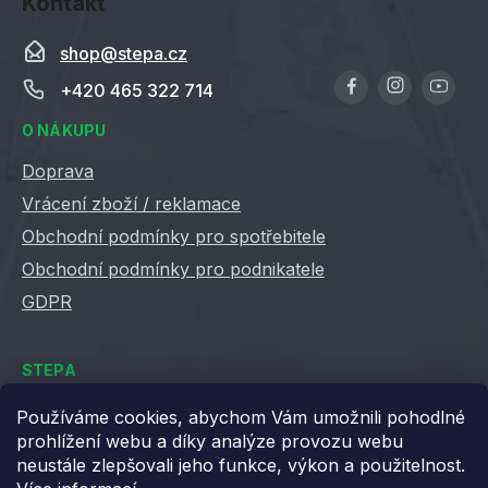
Kontakt
shop
@
stepa.cz
+420 465 322 714
O NÁKUPU
Doprava
Vrácení zboží / reklamace
Obchodní podmínky pro spotřebitele
Obchodní podmínky pro podnikatele
GDPR
STEPA
Kontakty
Používáme cookies, abychom Vám umožnili pohodlné
prohlížení webu a díky analýze provozu webu
Kariéra ve Stepě
neustále zlepšovali jeho funkce, výkon a použitelnost.
Věrnostní slevy