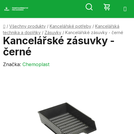
Přejít
Hledat
NÁKUP
na
obsah
KOŠÍK
Domů
/
Všechny produkty
/
Kancelářské potřeby
/
Kancelářská
technika a doplňky
/
Zásuvky
/
Kancelářské zásuvky - černé
Kancelářské zásuvky -
černé
Značka:
Chemoplast