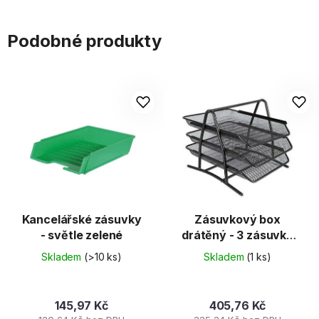
Podobné produkty
Kancelářské zásuvky
Zásuvkový box
- světle zelené
drátěný - 3 zásuvky
černý
Skladem
(>10 ks)
Skladem
(1 ks)
145,97 Kč
405,76 Kč