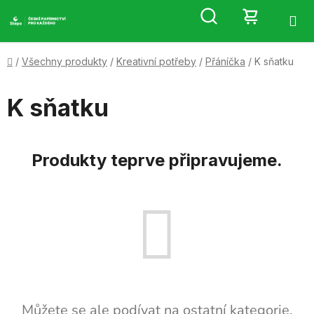
Přejít
Hledat
NÁKUP
na
obsah
KOŠÍK
Domů
/
Všechny produkty
/
Kreativní potřeby
/
Přáníčka
/
K sňatku
K sňatku
Produkty teprve připravujeme.
Můžete se ale podívat na ostatní kategorie.