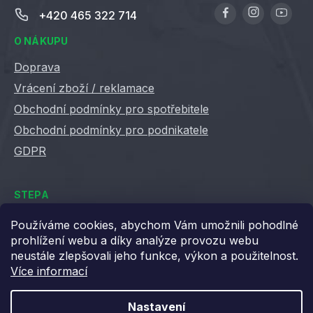
+420 465 322 714
O NÁKUPU
Doprava
Vrácení zboží / reklamace
Obchodní podmínky pro spotřebitele
Obchodní podmínky pro podnikatele
GDPR
STEPA
Kontakty
Používáme cookies, abychom Vám umožnili pohodlné
prohlížení webu a díky analýze provozu webu
Kariéra ve Stepě
neustále zlepšovali jeho funkce, výkon a použitelnost.
Věrnostní slevy
Více informací
Velkoobchod / B2B
XML feedy
Nastavení