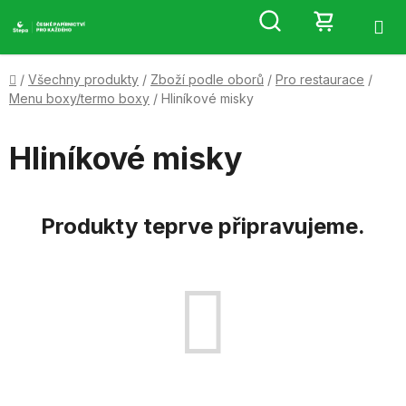
Přejít
Hledat
NÁKUP
na
obsah
KOŠÍK
Domů
/
Všechny produkty
/
Zboží podle oborů
/
Pro restaurace
/
Menu boxy/termo boxy
/
Hliníkové misky
Hliníkové misky
Produkty teprve připravujeme.