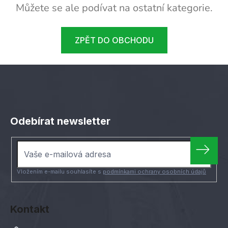
Můžete se ale podívat na ostatní kategorie.
ZPĚT DO OBCHODU
Z
á
Odebírat newsletter
p
a
t
í
Vložením e-mailu souhlasíte s
podmínkami ochrany osobních údajů
Kontakt