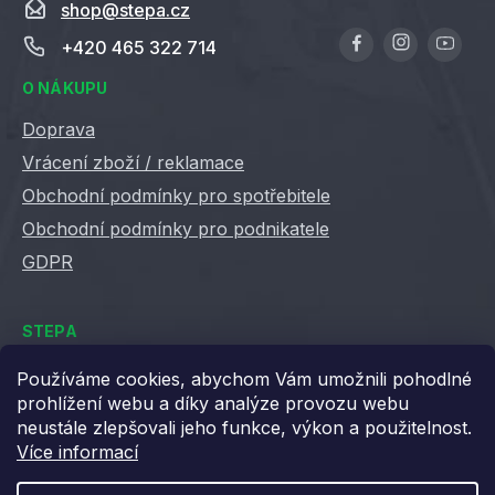
shop
@
stepa.cz
+420 465 322 714
O NÁKUPU
Doprava
Vrácení zboží / reklamace
Obchodní podmínky pro spotřebitele
Obchodní podmínky pro podnikatele
GDPR
STEPA
Kontakty
Používáme cookies, abychom Vám umožnili pohodlné
prohlížení webu a díky analýze provozu webu
Kariéra ve Stepě
neustále zlepšovali jeho funkce, výkon a použitelnost.
Věrnostní slevy
Více informací
Velkoobchod / B2B