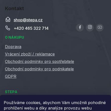
Kontakt
shop
@
stepa.cz
+420 465 322 714
O NÁKUPU
Doprava
Vrácení zboží / reklamace
Obchodní podmínky pro spotřebitele
Obchodní podmínky pro podnikatele
GDPR
STEPA
Kontakty
Používáme cookies, abychom Vám umožnili pohodlné
prohlížení webu a díky analýze provozu webu
Kariéra ve Stepě