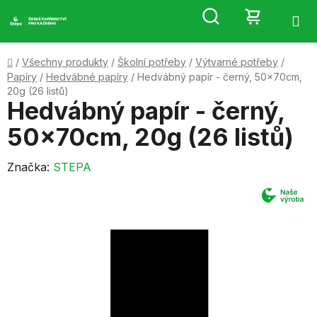
Přejít
Hledat
NÁKUP
na
obsah
KOŠÍK
Domů
/
Všechny produkty
/
Školní potřeby
/
Výtvarné potřeby
/
Papíry
/
Hedvábné papíry
/
Hedvábný papír - černý, 50x70cm,
20g (26 listů)
Hedvábný papír - černý,
50x70cm, 20g (26 listů)
Značka:
STEPA