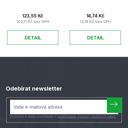
123,55 Kč
14,74 Kč
102,11 Kč bez DPH
12,18 Kč bez DPH
DETAIL
DETAIL
Z
á
Odebírat newsletter
p
a
t
í
Vložením e-mailu souhlasíte s
podmínkami ochrany osobních údajů