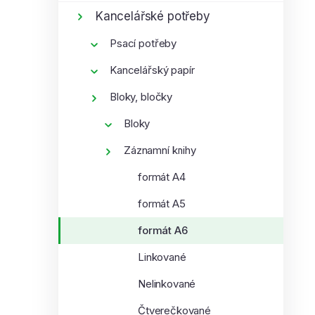
í
i
Kancelářské potřeby
p
Psací potřeby
a
n
Kancelářský papír
e
Bloky, bločky
l
Bloky
Záznamní knihy
formát A4
formát A5
formát A6
Linkované
Nelinkované
Čtverečkované