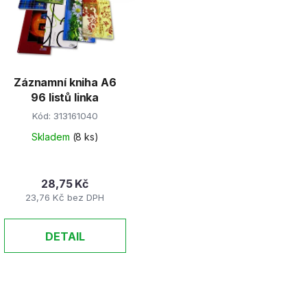
s
p
r
Záznamní kniha A6
o
96 listů linka
d
Kód:
313161040
u
k
Skladem
(8 ks)
t
ů
28,75 Kč
23,76 Kč bez DPH
DETAIL
O
v