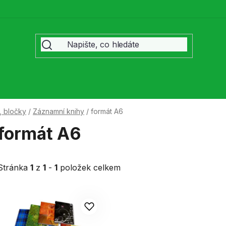
, bločky
/
Záznamní knihy
/
formát A6
formát A6
Stránka
1
z
1
-
1
položek celkem
V
ý
p