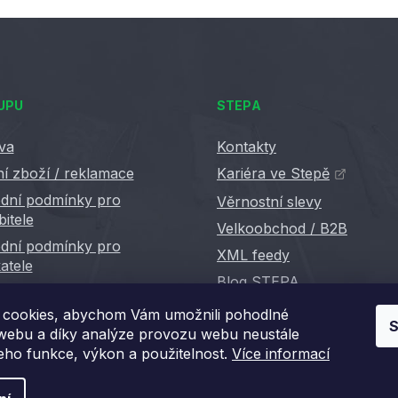
UPU
STEPA
va
Kontakty
í zboží / reklamace
Kariéra ve Stepě
dní podmínky pro
Věrnostní slevy
bitele
Velkoobchod / B2B
dní podmínky pro
XML feedy
atele
Blog STEPA
cookies, abychom Vám umožnili pohodlné
S
 webu a díky analýze provozu webu neustále
jeho funkce, výkon a použitelnost.
Více informací