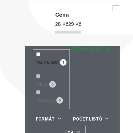
Cena
28
Kč
29
Kč
ROZBALIT FILTR
Na skladě
1
Akce
0
Novinka
0
FORMÁT
POČET LISTŮ
TYP