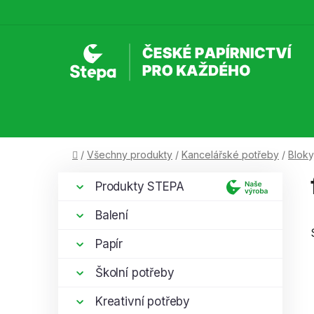
Přejít
na
obsah
Domů
/
Všechny produkty
/
Kancelářské potřeby
/
Bloky
P
K
Přeskočit
Produkty STEPA
a
kategorie
o
t
s
Balení
e
t
g
Papír
r
o
a
r
Školní potřeby
i
n
e
Kreativní potřeby
n