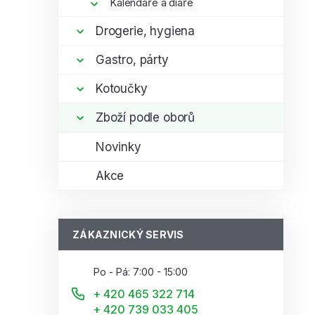
Kalendáře a diáře
Drogerie, hygiena
Gastro, párty
Kotoučky
Zboží podle oborů
Novinky
Akce
ZÁKAZNICKÝ SERVIS
Po - Pá: 7:00 - 15:00
+ 420 465 322 714
+ 420 739 033 405