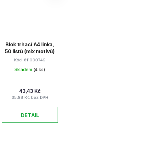
Blok trhací A4 linka,
50 listů (mix motivů)
Kód:
611000749
Skladem
(4 ks)
43,43 Kč
35,89 Kč bez DPH
DETAIL
O