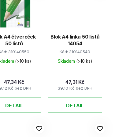
p
r
o
d
k A4 čtvereček
Blok A4 linka 50 listů
u
50 listů
14054
k
Kód:
310140550
Kód:
310140540
t
kladem
(>10 ks)
Skladem
(>10 ks)
ů
47,34 Kč
47,31 Kč
9,12 Kč bez DPH
39,10 Kč bez DPH
DETAIL
DETAIL