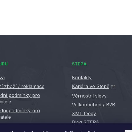
UPU
STEPA
va
Kontakty
í zboží / reklamace
Kariéra ve Stepě
dní podmínky pro
Věrnostní slevy
bitele
Velkoobchod / B2B
dní podmínky pro
XML feedy
atele
Blog STEPA