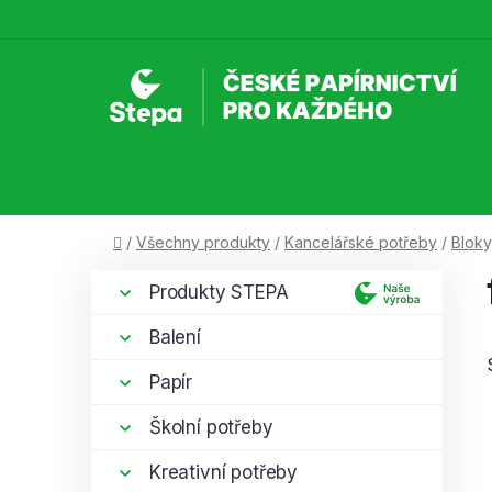
Přejít
na
obsah
Domů
/
Všechny produkty
/
Kancelářské potřeby
/
Bloky
P
K
Přeskočit
Produkty STEPA
a
kategorie
o
t
s
Balení
e
t
g
Papír
r
o
a
r
Školní potřeby
i
n
e
Kreativní potřeby
n