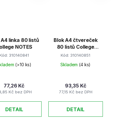
 A4 linka 80 listů
Blok A4 čtvereček
ollege NOTES
80 listů College
NOTES
Kód:
310140841
Kód:
310140851
kladem
(>10 ks)
Skladem
(4 ks)
77,26 Kč
93,35 Kč
3,85 Kč bez DPH
77,15 Kč bez DPH
DETAIL
DETAIL