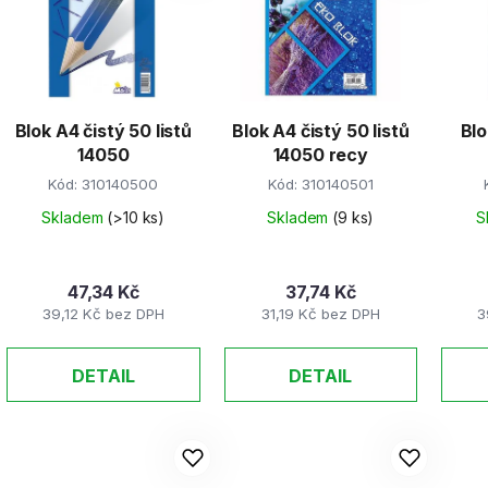
s
p
r
Blok A4 čistý 50 listů
Blok A4 čistý 50 listů
Blo
o
14050
14050 recy
d
Kód:
310140500
Kód:
310140501
u
k
Skladem
(>10 ks)
Skladem
(9 ks)
S
t
ů
47,34 Kč
37,74 Kč
39,12 Kč bez DPH
31,19 Kč bez DPH
3
DETAIL
DETAIL