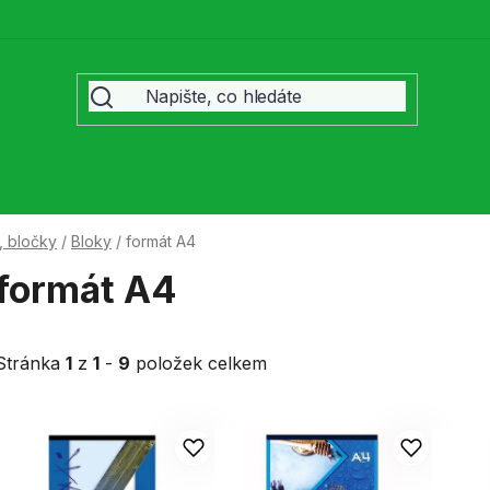
, bločky
/
Bloky
/
formát A4
formát A4
Stránka
1
z
1
-
9
položek celkem
V
ý
p