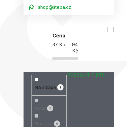
shop@stepa.cz
Cena
37
Kč
94
Kč
ROZBALIT FILTR
Na skladě
9
Akce
0
Novinka
0