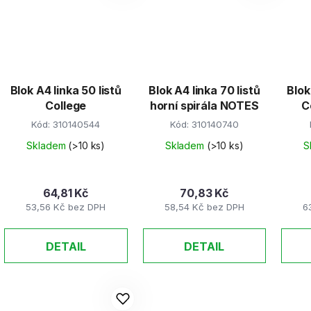
Blok A4 linka 50 listů
Blok A4 linka 70 listů
Blok
College
horní spirála NOTES
C
Kód:
310140544
Kód:
310140740
Skladem
(>10 ks)
Skladem
(>10 ks)
S
64,81 Kč
70,83 Kč
53,56 Kč bez DPH
58,54 Kč bez DPH
6
DETAIL
DETAIL