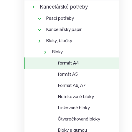
í
i
Kancelářské potřeby
p
Psací potřeby
a
n
Kancelářský papír
e
Bloky, bločky
l
Bloky
formát A4
formát A5
Formát A6, A7
Nelinkované bloky
Linkované bloky
Čtverečkované bloky
Bloky s gumou