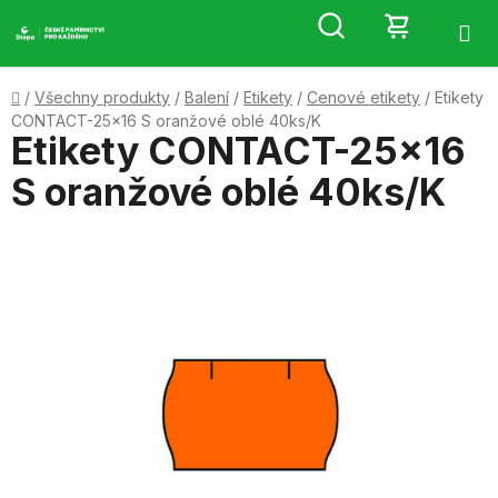
Přejít
Hledat
NÁKUP
na
obsah
KOŠÍK
Domů
/
Všechny produkty
/
Balení
/
Etikety
/
Cenové etikety
/
Etikety
CONTACT-25x16 S oranžové oblé 40ks/K
Etikety CONTACT-25x16
S oranžové oblé 40ks/K