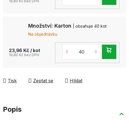
19,80 Kč bez DPH
KOŠ
Množství: Karton
| obsahuje 40 kot
Na objednávku
DO
23,96 Kč
/ kot
19,80 Kč bez DPH
KOŠ
Tisk
Zeptat se
Hlídat
Popis