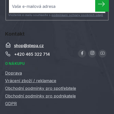
t
í
Vložením e-mailu souhlasíte s
podmínkami ochrany osobních údajů
Kontakt
shop
@
stepa.cz
+420 465 322 714
O NÁKUPU
Doprava
Vrácení zboží / reklamace
Obchodní podmínky pro spotřebitele
Obchodní podmínky pro podnikatele
GDPR