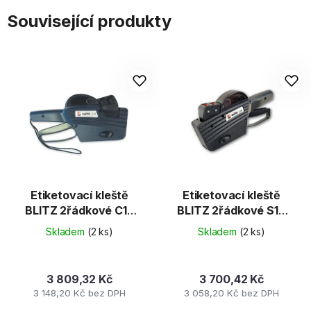
Související produkty
Etiketovací kleště
Etiketovací kleště
BLITZ 2řádkové C17
BLITZ 2řádkové S16
10+7 (CONTACT
8+8č. (CONT. 25x16) .
Skladem
(2 ks)
Skladem
(2 ks)
25x16)
3 809,32 Kč
3 700,42 Kč
3 148,20 Kč bez DPH
3 058,20 Kč bez DPH