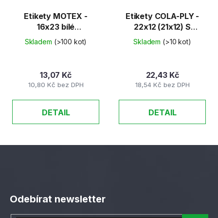
Etikety MOTEX -
Etikety COLA-PLY -
16x23 bílé
22x12 (21x12) S
60ks/krabice
červené 48ks/K
Skladem
(>100 kot)
Skladem
(>10 kot)
13,07 Kč
22,43 Kč
10,80 Kč bez DPH
18,54 Kč bez DPH
DETAIL
DETAIL
Z
á
Odebírat newsletter
p
a