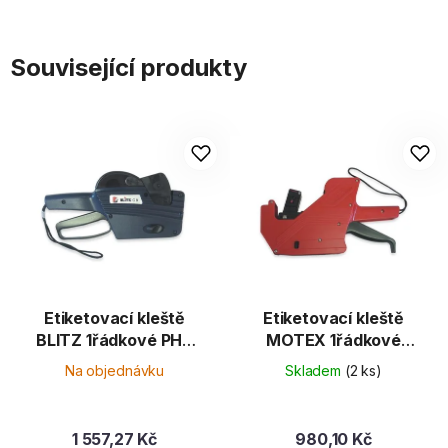
Související produkty
Etiketovací kleště
Etiketovací kleště
BLITZ 1řádkové PH8
MOTEX 1řádkové
8č. (C.P.22x12)
5500 - originál
Na objednávku
Skladem
(2 ks)
1 557,27 Kč
980,10 Kč