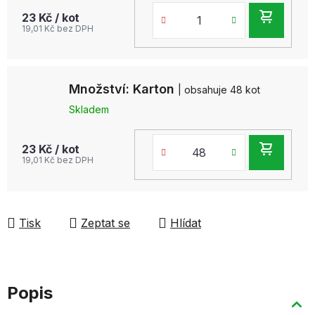
DO
23 Kč
/ kot
19,01 Kč bez DPH
KOŠ
Množství: Karton
| obsahuje 48 kot
Skladem
DO
23 Kč
/ kot
19,01 Kč bez DPH
KOŠ
Tisk
Zeptat se
Hlídat
Popis