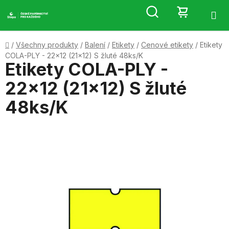
Přejít
Hledat
NÁKUP
na
obsah
KOŠÍK
Domů
/
Všechny produkty
/
Balení
/
Etikety
/
Cenové etikety
/
Etikety
COLA-PLY - 22x12 (21x12) S žluté 48ks/K
Etikety COLA-PLY -
22x12 (21x12) S žluté
48ks/K