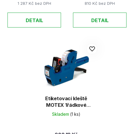
1 287 Kč bez DPH
810 Kč bez DPH
DETAIL
DETAIL
Etiketovací kleště
MOTEX 1řádkové
5500 8č. (C.P. 22x12)
Skladem
(1 ks)