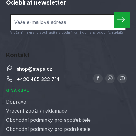
Odebírat newsletter
p
a
t
í
Vložením e-mailu souhlasíte s
podmínkami ochrany osobních údajů
Kontakt
shop
@
stepa.cz
+420 465 322 714
O NÁKUPU
Doprava
Vrácení zboží / reklamace
Obchodní podmínky pro spotřebitele
Obchodní podmínky pro podnikatele