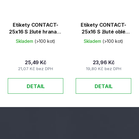
Etikety CONTACT-
Etikety CONTACT-
25x16 S žluté hranaté
25x16 S žluté oblé
40ks/K
40ks/K
Skladem
(>100 kot)
Skladem
(>100 kot)
25,49 Kč
23,96 Kč
21,07 Kč bez DPH
19,80 Kč bez DPH
DETAIL
DETAIL
Z
á