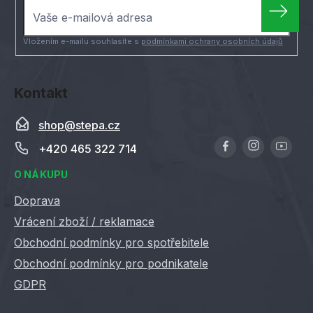
t
í
Vložením e-mailu souhlasíte s
podmínkami ochrany osobních údajů
Kontakt
shop
@
stepa.cz
+420 465 322 714
O NÁKUPU
Doprava
Vrácení zboží / reklamace
Obchodní podmínky pro spotřebitele
Obchodní podmínky pro podnikatele
GDPR