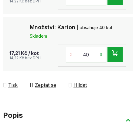
14,22 Kč bez DPH
KOŠ
Množství: Karton
| obsahuje 40 kot
Skladem
DO
17,21 Kč
/ kot
14,22 Kč bez DPH
KOŠ
Tisk
Zeptat se
Hlídat
Popis