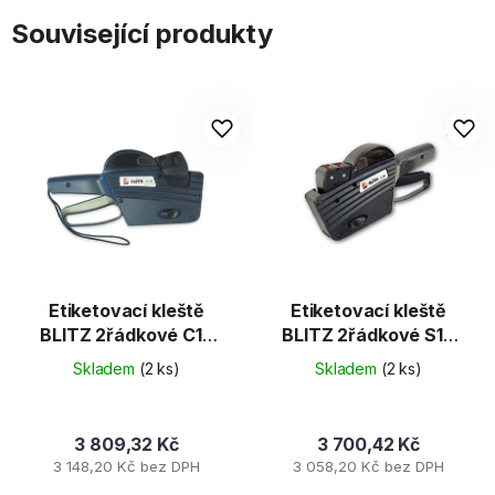
Související produkty
Etiketovací kleště
Etiketovací kleště
BLITZ 2řádkové C17
BLITZ 2řádkové S16
10+7 (CONTACT
8+8č. (CONT. 25x16) .
Skladem
(2 ks)
Skladem
(2 ks)
25x16)
3 809,32 Kč
3 700,42 Kč
3 148,20 Kč bez DPH
3 058,20 Kč bez DPH