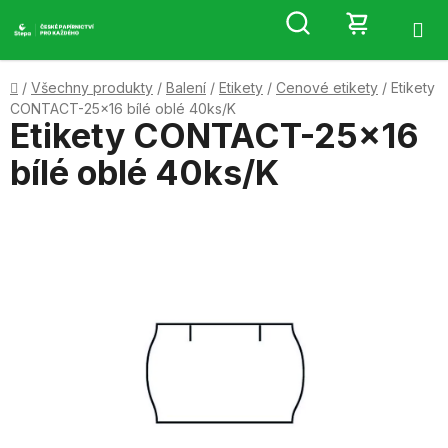
Přejít
Hledat
NÁKUP
na
obsah
KOŠÍK
Domů
/
Všechny produkty
/
Balení
/
Etikety
/
Cenové etikety
/
Etikety
CONTACT-25x16 bílé oblé 40ks/K
Etikety CONTACT-25x16
bílé oblé 40ks/K