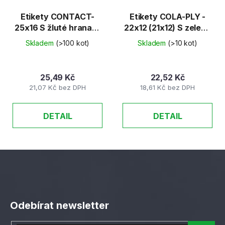
Etikety CONTACT-
Etikety COLA-PLY -
25x16 S žluté hranaté
22x12 (21x12) S zelené
40ks/K
48ks/K
Skladem
(>100 kot)
Skladem
(>10 kot)
25,49 Kč
22,52 Kč
21,07 Kč bez DPH
18,61 Kč bez DPH
DETAIL
DETAIL
Z
á
Odebírat newsletter
p
a