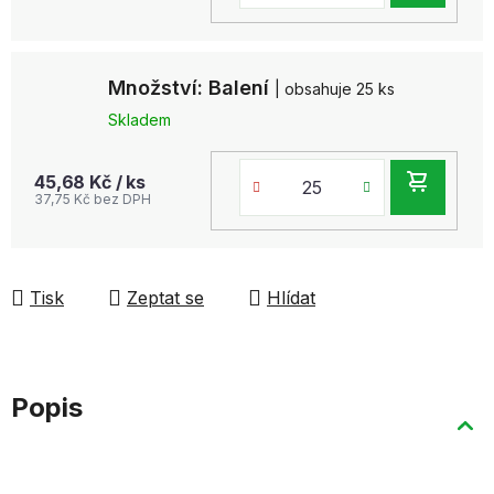
KOŠ
Množství: Balení
| obsahuje 25 ks
Skladem
DO
45,68 Kč
/ ks
37,75 Kč bez DPH
KOŠ
Tisk
Zeptat se
Hlídat
Popis