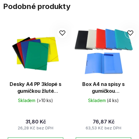
Podobné produkty
Desky A4 PP 3klopé s
Box A4 na spisy s
gumičkou žluté
gumičkou
neprůhledné
5330/PP/CLASSIC...
Skladem
(>10 ks)
Skladem
(4 ks)
31,80 Kč
76,87 Kč
26,28 Kč bez DPH
63,53 Kč bez DPH