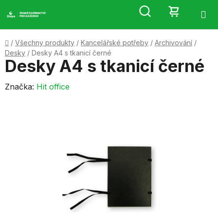
Přejít
Hledat
NÁKUP
na
obsah
KOŠÍK
Domů
/
Všechny produkty
/
Kancelářské potřeby
/
Archivování
/
Desky
/
Desky A4 s tkanicí černé
Desky A4 s tkanicí černé
Značka:
Hit office