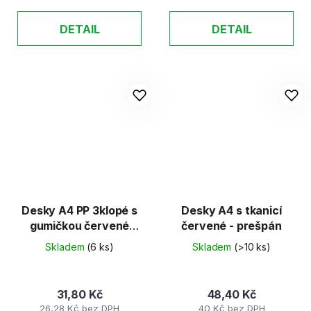
DETAIL
DETAIL
Desky A4 PP 3klopé s
Desky A4 s tkanicí
gumičkou červené
červené - prešpán
neprůhledné
Skladem
(6 ks)
Skladem
(>10 ks)
31,80 Kč
48,40 Kč
26,28 Kč bez DPH
40 Kč bez DPH