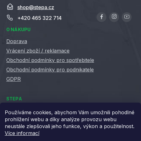
shop
@
stepa.cz
+420 465 322 714
O NÁKUPU
Doprava
Vrácení zboží / reklamace
Obchodní podmínky pro spotřebitele
Obchodní podmínky pro podnikatele
GDPR
STEPA
Kontakty
Používáme cookies, abychom Vám umožnili pohodlné
prohlížení webu a díky analýze provozu webu
Kariéra ve Stepě
neustále zlepšovali jeho funkce, výkon a použitelnost.
Věrnostní slevy
Více informací
Velkoobchod / B2B