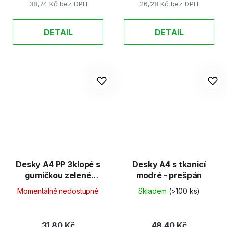
38,74 Kč bez DPH
26,28 Kč bez DPH
DETAIL
DETAIL
Desky A4 PP 3klopé s
Desky A4 s tkanicí
gumičkou zelené
modré - prešpán
neprůhledné
Momentálně nedostupné
Skladem
(>100 ks)
31,80 Kč
48,40 Kč