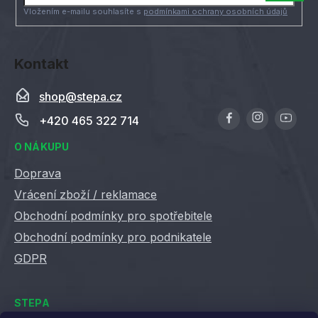
í
Vložením e-mailu souhlasíte s
podmínkami ochrany osobních údajů
Kontakt
shop
@
stepa.cz
+420 465 322 714
O NÁKUPU
Doprava
Vrácení zboží / reklamace
Obchodní podmínky pro spotřebitele
Obchodní podmínky pro podnikatele
GDPR
STEPA