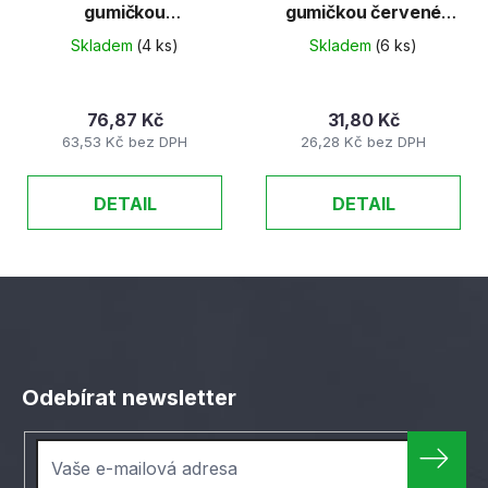
gumičkou
gumičkou červené
5330/PP/CLASSIC...
neprůhledné
Skladem
(4 ks)
Skladem
(6 ks)
76,87 Kč
31,80 Kč
63,53 Kč bez DPH
26,28 Kč bez DPH
DETAIL
DETAIL
Z
á
Odebírat newsletter
p
a
t