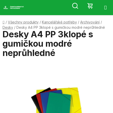
Přejít
Hledat
NÁKUP
na
obsah
KOŠÍK
Domů
/
Všechny produkty
/
Kancelářské potřeby
/
Archivování
/
Desky
/
Desky A4 PP 3klopé s gumičkou modré neprůhledné
Desky A4 PP 3klopé s
gumičkou modré
neprůhledné