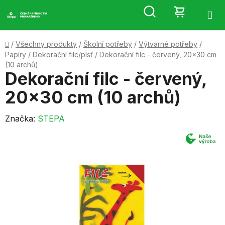
Přejít
Hledat
NÁKUP
na
obsah
KOŠÍK
Domů
/
Všechny produkty
/
Školní potřeby
/
Výtvarné potřeby
/
Papíry
/
Dekorační filc/plsť
/
Dekorační filc - červený, 20x30 cm
(10 archů)
Dekorační filc - červený,
20x30 cm (10 archů)
Značka:
STEPA