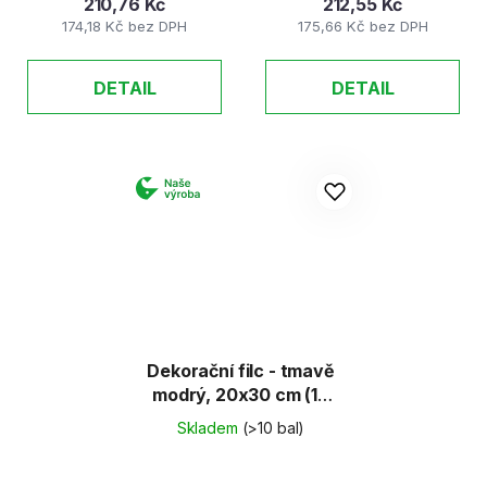
210,76 Kč
212,55 Kč
174,18 Kč bez DPH
175,66 Kč bez DPH
DETAIL
DETAIL
Dekorační filc - tmavě
modrý, 20x30 cm (10
archů)
Skladem
(>10 bal)