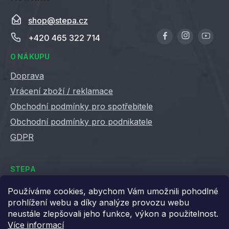
shop
@
stepa.cz
+420 465 322 714
O NÁKUPU
Doprava
Vrácení zboží / reklamace
Obchodní podmínky pro spotřebitele
Obchodní podmínky pro podnikatele
GDPR
STEPA
Kontakty
Používáme cookies, abychom Vám umožnili pohodlné
prohlížení webu a díky analýze provozu webu
Kariéra ve Stepě
neustále zlepšovali jeho funkce, výkon a použitelnost.
Věrnostní slevy
Více informací