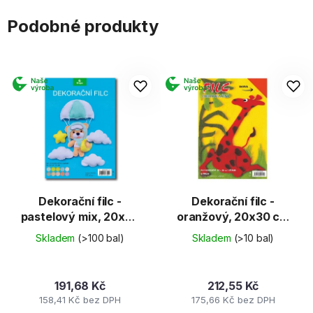
Podobné produkty
Dekorační filc -
Dekorační filc -
pastelový mix, 20x30
oranžový, 20x30 cm
cm (10 archů)
(10 archů)
Skladem
(>100 bal)
Skladem
(>10 bal)
191,68 Kč
212,55 Kč
158,41 Kč bez DPH
175,66 Kč bez DPH