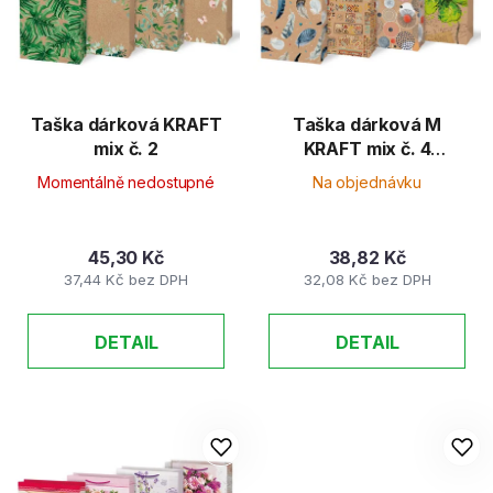
d
s
u
p
k
r
t
o
ů
d
Taška dárková KRAFT
Taška dárková M
mix č. 2
KRAFT mix č. 4
u
190x250x90
k
Momentálně nedostupné
Na objednávku
t
ů
45,30 Kč
38,82 Kč
37,44 Kč bez DPH
32,08 Kč bez DPH
DETAIL
DETAIL