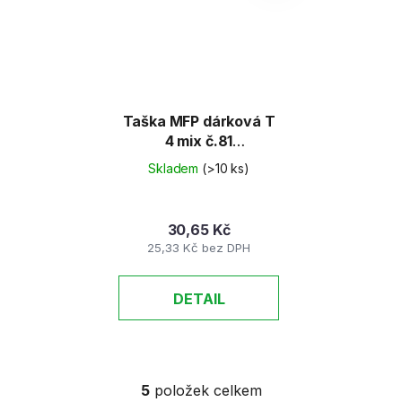
Taška MFP dárková T
4 mix č.81
190x250x90 /1ks mix
Skladem
(>10 ks)
variant/
30,65 Kč
25,33 Kč bez DPH
DETAIL
5
položek celkem
O