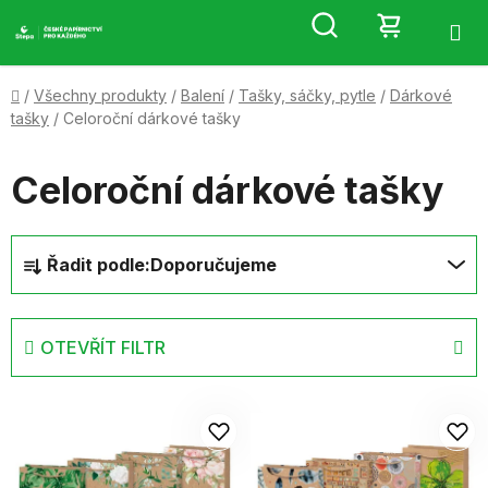
Přejít
Hledat
NÁKUP
na
obsah
KOŠÍK
Domů
/
Všechny produkty
/
Balení
/
Tašky, sáčky, pytle
/
Dárkové
tašky
/
Celoroční dárkové tašky
Celoroční dárkové tašky
Ř
Řadit podle:
Doporučujeme
a
z
e
OTEVŘÍT FILTR
n
í
V
p
ý
r
p
o
i