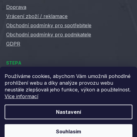
Doprava
Vrácení zboží / reklamace
Obchodní podmínky pro spotřebitele
Obchodní podmínky pro podnikatele
GDPR
STEPA
Kontakty
Používáme cookies, abychom Vám umožnili pohodlné
prohlížení webu a díky analýze provozu webu
Kariéra ve Stepě
neustále zlepšovali jeho funkce, výkon a použitelnost.
Věrnostní slevy
Více informací
Velkoobchod / B2B
XML feedy
Nastavení
Blog STEPA
Souhlasím
Vytvořil Shoptet