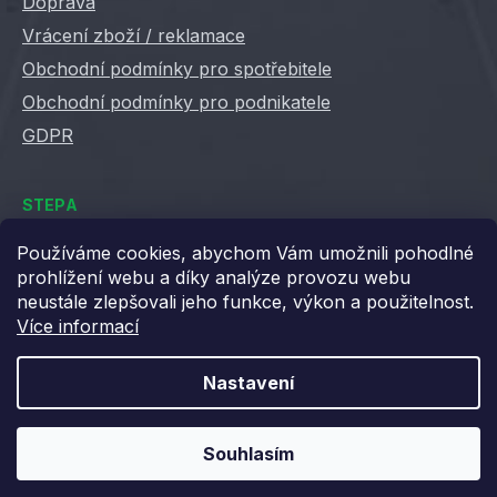
Doprava
Vrácení zboží / reklamace
Obchodní podmínky pro spotřebitele
Obchodní podmínky pro podnikatele
GDPR
STEPA
Kontakty
Používáme cookies, abychom Vám umožnili pohodlné
prohlížení webu a díky analýze provozu webu
Kariéra ve Stepě
neustále zlepšovali jeho funkce, výkon a použitelnost.
Věrnostní slevy
Více informací
Velkoobchod / B2B
XML feedy
Nastavení
Blog STEPA
Souhlasím
Vytvořil Shoptet
Copyright 2026
Stepa
. Všechna práva vyhrazena.