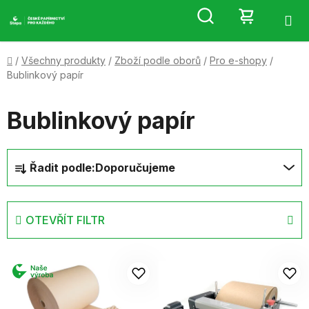
Přejít
Hledat
NÁKUP
na
obsah
KOŠÍK
Domů
/
Všechny produkty
/
Zboží podle oborů
/
Pro e-shopy
/
Bublinkový papír
Bublinkový papír
Ř
Řadit podle:
Doporučujeme
a
z
e
OTEVŘÍT FILTR
n
í
V
p
ý
r
p
o
i