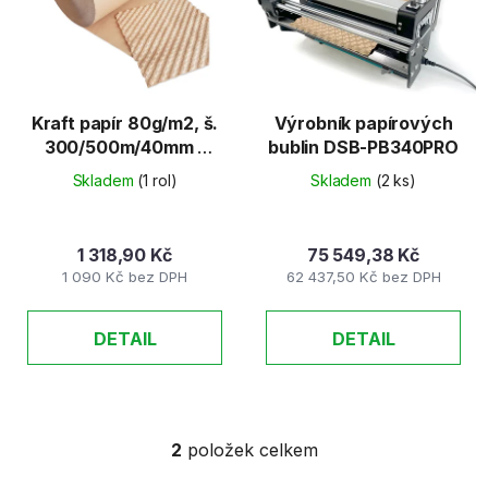
d
s
u
p
k
r
t
o
ů
d
Kraft papír 80g/m2, š.
Výrobník papírových
300/500m/40mm -
bublin DSB-PB340PRO
u
pro výrobník
k
Skladem
(1 rol)
Skladem
(2 ks)
papírových bublin
t
ů
1 318,90 Kč
75 549,38 Kč
1 090 Kč bez DPH
62 437,50 Kč bez DPH
DETAIL
DETAIL
2
položek celkem
O
v