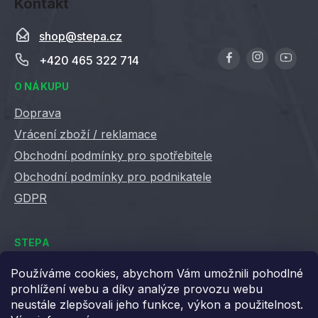
Kontakt
shop
@
stepa.cz
+420 465 322 714
O NÁKUPU
Doprava
Vrácení zboží / reklamace
Obchodní podmínky pro spotřebitele
Obchodní podmínky pro podnikatele
GDPR
STEPA
Kontakty
Používáme cookies, abychom Vám umožnili pohodlné
prohlížení webu a díky analýze provozu webu
Kariéra ve Stepě
neustále zlepšovali jeho funkce, výkon a použitelnost.
Věrnostní slevy