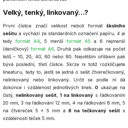
Velký, tenký, linkovaný…?
První číslice značí velikost neboli formát
školního
sešitu
a vychází ze standardních označení papíru. 4 je
tedy
formát A4
, 5 menší
formát A5
a 6 nejmenší
(deníčkový)
formát A6
. Druhá pak odkazuje na počet
listů – 10, 20, 40, 60 nebo 80. Největším oříškem pak
bývá poslední, třetí číslice. Skrze ni totiž rozklíčujete
lineaturu, tedy to, jestli se jedná o sešit čtverečkovaný,
nelinkovaný nebo linkovaný. Určit se podle ní dá
dokonce i vzdálenost
jednotlivých linek.
0
ukazuje na
čistý,
nelinkovaný sešit
,
1 na linkovaný
s řádkováním
20 mm, 3 na řádkování 12 mm, 4 na řádkování 8 mm, 5
na čtvereček 5 × 5 mm a
8 na tečkovaný sešit
s
vzdáleností teček 5 mm.