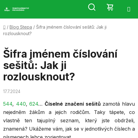
Přejít
Hledat
NÁKUP
na
obsah
KOŠÍK
Domů
/
Blog Stepa
/
Šifra jménem číslování sešitů: Jak ji
rozlousknout?
Šifra jménem číslování
sešitů: Jak ji
rozlousknout?
17.7.2024
544
,
440
,
624
…
Číselné značení sešitů
zamotá hlavu
nejedněm žákům a jejich rodičům. Taky tápete, co
vlastně ten tajuplný seznam, který jste obdrželi,
znamená? Ukážeme vám, jak se v jednotlivých číslech a
písmenech lehce zorientovat.