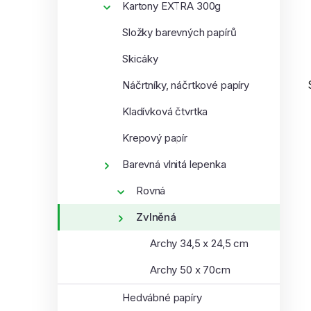
Kartony EXTRA 300g
í
p
Složky barevných papírů
a
Skicáky
n
e
Náčrtníky, náčrtkové papíry
l
Kladívková čtvrtka
Krepový papír
Barevná vlnitá lepenka
i
Rovná
Zvlněná
Archy 34,5 x 24,5 cm
Archy 50 x 70cm
Hedvábné papíry