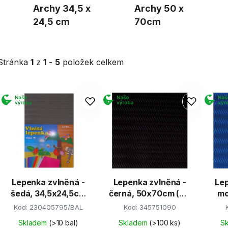
Archy 34,5 x
Archy 50 x
24,5 cm
70cm
Stránka
1
z
1
-
5
položek celkem
V
ý
p
s
p
r
Lepenka zvlněná -
Lepenka zvlněná -
Lep
o
šedá, 34,5x24,5cm
černá, 50x70cm (W-
mo
d
(W-Welle)
Welle)
Kód:
230405795/BAL
Kód:
345751090
u
k
Skladem
(>10 bal)
Skladem
(>100 ks)
S