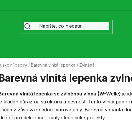
 školní papíry
/
Barevná vlnitá lepenka
/
Zvlněná
Barevná vlnitá lepenka zvl
Barevná vlnitá lepenka se zvlněnou vlnou (W-Welle)
je id
je kladen důraz na strukturu a pevnost. Tento vlnitý papír n
přičemž zůstává snadno tvarovatelný. Barevná varianta do
ideální pro dekorace, obaly i technické projekty.