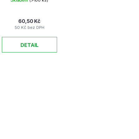
60,50 Kč
50 Kč bez DPH
DETAIL
O
v
l
á
d
a
c
í
p
r
v