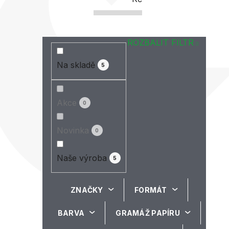
ROZBALIT FILTR
Na skladě
5
Akce
0
Novinka
0
Naše výroba
5
ZNAČKY
FORMÁT
BARVA
GRAMÁŽ PAPÍRU