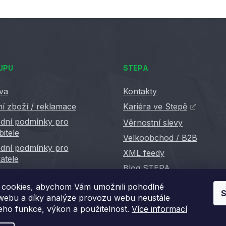
UPU
STEPA
va
Kontakty
í zboží / reklamace
Kariéra ve Stepě
dní podmínky pro
Věrnostní slevy
bitele
Velkoobchod / B2B
dní podmínky pro
XML feedy
atele
Blog STEPA
cookies, abychom Vám umožnili pohodlné
S
 webu a díky analýze provozu webu neustále
jeho funkce, výkon a použitelnost.
Více informací