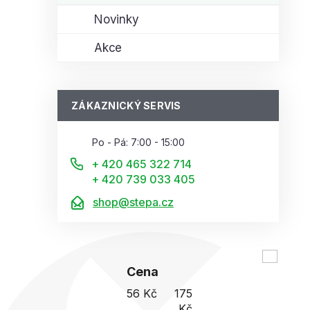
Novinky
Akce
ZÁKAZNICKÝ SERVIS
Po - Pá: 7:00 - 15:00
+ 420 465 322 714
+ 420 739 033 405
shop@stepa.cz
Cena
56
Kč
175
Kč