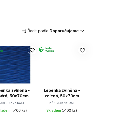
Ř
Řadit podle:
Doporučujeme
a
z
e
n
í
p
r
o
d
enka zvlněná -
Lepenka zvlněná -
u
drá, 50x70cm
zelená, 50x70cm
k
(W-Welle)
(W-Welle)
Kód:
345751034
Kód:
345751051
t
kladem
(>100 ks)
Skladem
(>100 ks)
ů