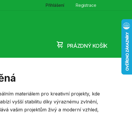
Přihlášení
Registrace
PRÁZDNÝ KOŠÍK
NÁKUPNÍ
KOŠÍK
něná
eálním materiálem pro kreativní projekty, kde
abízí vyšší stabilitu díky výraznému zvlnění,
dává vašim projektům živý a moderní vzhled,