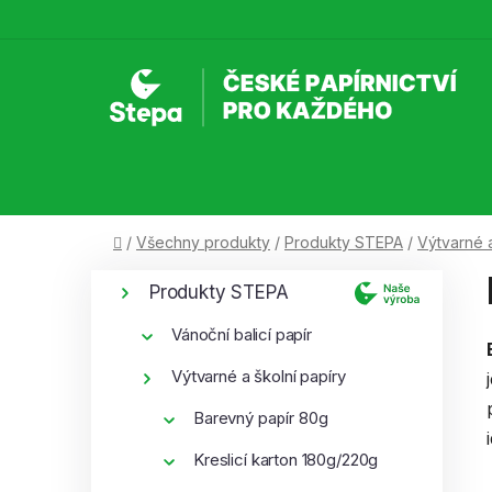
Přejít
na
obsah
Domů
/
Všechny produkty
/
Produkty STEPA
/
Výtvarné a
P
K
Přeskočit
Produkty STEPA
a
kategorie
o
t
s
Vánoční balicí papír
e
t
g
Výtvarné a školní papíry
r
o
Barevný papír 80g
a
r
i
n
Kreslicí karton 180g/220g
e
n