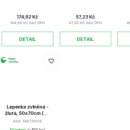
t
ů
174,92 Kč
57,23 Kč
144,56 Kč bez DPH
47,30 Kč bez DPH
4
DETAIL
DETAIL
Lepenka zvlněná -
žlutá, 50x70cm (W-
Welle)
Kód:
345751014
Skladem
(>100 ks)