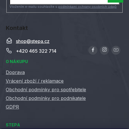
í
Vložením e-mailu souhlasíte s
podmínkami ochrany osobních údajů
Kontakt
shop
@
stepa.cz
+420 465 322 714
O NÁKUPU
Doprava
Vrácení zboží / reklamace
Obchodní podmínky pro spotřebitele
Obchodní podmínky pro podnikatele
GDPR
STEPA