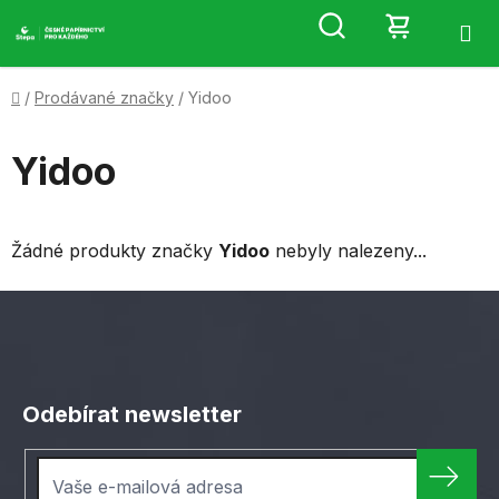
Přejít
Hledat
NÁKUP
na
obsah
KOŠÍK
Domů
/
Prodávané značky
/
Yidoo
Yidoo
Žádné produkty značky
Yidoo
nebyly nalezeny...
Z
á
Odebírat newsletter
p
a
t