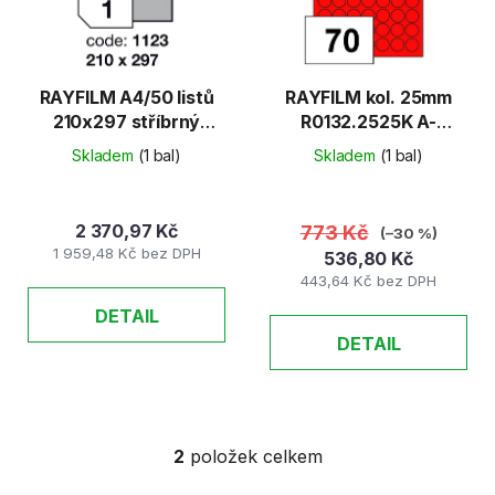
s
r
p
o
r
d
o
u
RAYFILM A4/50 listů
RAYFILM kol. 25mm
d
210x297 stříbrný
R0132.2525K A-
k
matný/R0555.1123B
100l/54et. červ. fluo
u
t
Skladem
(1 bal)
Skladem
(1 bal)
k
ů
t
2 370,97 Kč
773 Kč
(–30 %)
ů
1 959,48 Kč bez DPH
536,80 Kč
443,64 Kč bez DPH
DETAIL
DETAIL
2
položek celkem
O
v