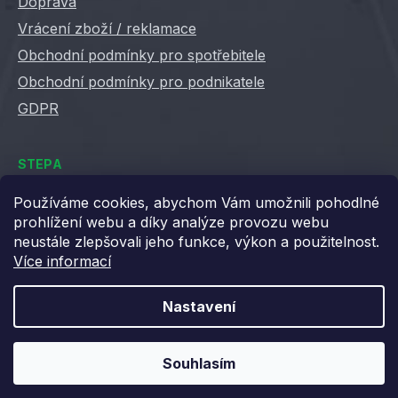
Doprava
Vrácení zboží / reklamace
Obchodní podmínky pro spotřebitele
Obchodní podmínky pro podnikatele
GDPR
STEPA
Kontakty
Používáme cookies, abychom Vám umožnili pohodlné
prohlížení webu a díky analýze provozu webu
Kariéra ve Stepě
neustále zlepšovali jeho funkce, výkon a použitelnost.
Věrnostní slevy
Více informací
Velkoobchod / B2B
XML feedy
Nastavení
Blog STEPA
Souhlasím
Vytvořil Shoptet
Copyright 2026
Stepa
. Všechna práva vyhrazena.