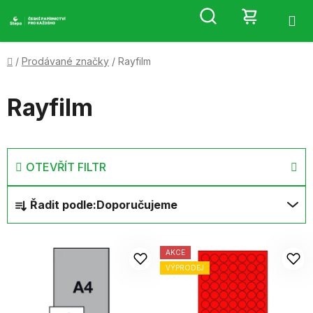
Přejít
Hledat
NÁKUP
na
obsah
KOŠÍK
Domů
/
Prodávané značky
/
Rayfilm
Rayfilm
OTEVŘÍT FILTR
Ř
Řadit podle:
Doporučujeme
a
z
V
e
AKCE
ý
n
VÝPRODEJ
p
í
i
p