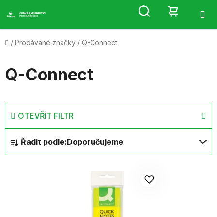
Přejít
Hledat
NÁKUP
na
obsah
KOŠÍK
Domů
/
Prodávané značky
/
Q-Connect
Q-Connect
OTEVŘÍT FILTR
Ř
Řadit podle:
Doporučujeme
a
z
V
e
ý
n
p
í
i
p