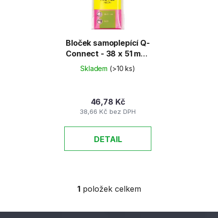
s
r
p
o
r
d
o
u
Bloček samoplepící Q-
d
Connect - 38 x 51 mm,
k
neonový, 3 x 50 lístků
u
t
Skladem
(>10 ks)
k
ů
t
46,78 Kč
ů
38,66 Kč bez DPH
DETAIL
1
položek celkem
O
v
l