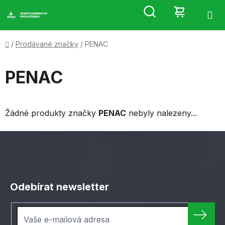
Přejít
Hledat
NÁKUP
na
obsah
KOŠÍK
Domů
/
Prodávané značky
/
PENAC
PENAC
Žádné produkty značky
PENAC
nebyly nalezeny...
Z
á
Odebírat newsletter
p
a
t