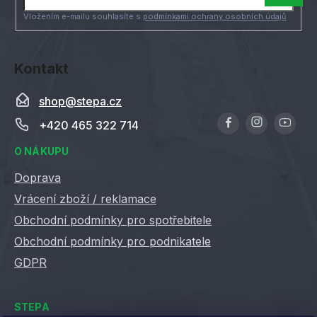
í
Vložením e-mailu souhlasíte s
podmínkami ochrany osobních údajů
Kontakt
shop
@
stepa.cz
+420 465 322 714
O NÁKUPU
Doprava
Vrácení zboží / reklamace
Obchodní podmínky pro spotřebitele
Obchodní podmínky pro podnikatele
GDPR
STEPA