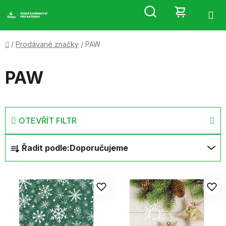
Přejít
Hledat
NÁKUP
na
obsah
KOŠÍK
Domů
/
Prodávané značky
/
PAW
PAW
OTEVŘÍT FILTR
Ř
Řadit podle:
Doporučujeme
a
z
V
e
ý
n
p
í
i
p