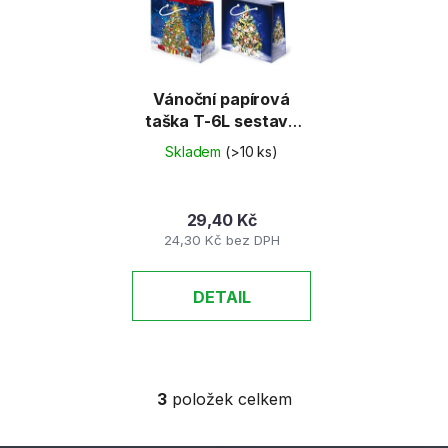
Vánoční papírová
taška T-6L sestava
45
Skladem
(>10 ks)
29,40 Kč
24,30 Kč bez DPH
DETAIL
3
položek celkem
O
v