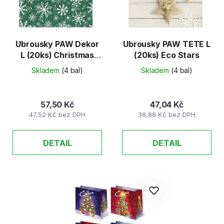
s
r
p
o
r
d
o
u
Ubrousky PAW Dekor
Ubrousky PAW TETE L
d
L (20ks) Christmas
(20ks) Eco Stars
k
Snowflakes green
u
t
Skladem
(4 bal)
Skladem
(4 bal)
k
ů
t
57,50 Kč
47,04 Kč
ů
47,52 Kč bez DPH
38,88 Kč bez DPH
DETAIL
DETAIL