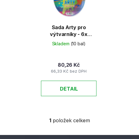
s
r
p
o
r
d
o
u
Sada Arty pro
d
výtvarníky - 6x
k
štětec + paletka
u
t
Skladem
(10 bal)
k
ů
t
80,26 Kč
ů
66,33 Kč bez DPH
DETAIL
1
položek celkem
O
v
l