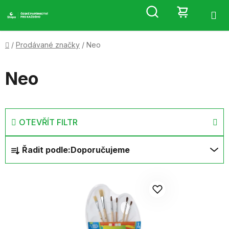
Přejít
Hledat
NÁKUP
na
obsah
KOŠÍK
Domů
/
Prodávané značky
/
Neo
Neo
OTEVŘÍT FILTR
Ř
Řadit podle:
Doporučujeme
a
z
V
e
ý
n
p
í
i
p