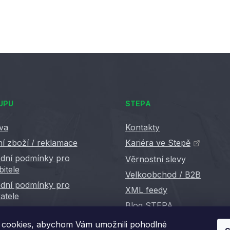
UPU
STEPA
va
Kontakty
í zboží / reklamace
Kariéra ve Stepě
dní podmínky pro
Věrnostní slevy
bitele
Velkoobchod / B2B
dní podmínky pro
XML feedy
atele
Blog STEPA
cookies, abychom Vám umožnili pohodlné