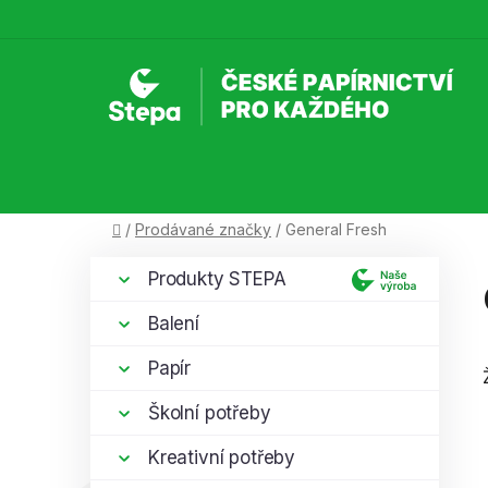
Přejít
na
obsah
Domů
/
Prodávané značky
/
General Fresh
P
K
Přeskočit
Produkty STEPA
a
kategorie
o
t
s
Balení
e
t
g
Papír
r
o
a
r
Školní potřeby
i
n
e
Kreativní potřeby
n