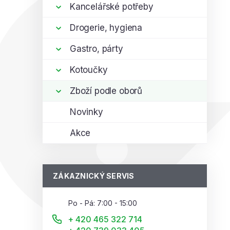
í
Kancelářské potřeby
p
Drogerie, hygiena
a
n
Gastro, párty
e
l
Kotoučky
Zboží podle oborů
Novinky
Akce
ZÁKAZNICKÝ SERVIS
Po - Pá: 7:00 - 15:00
+ 420 465 322 714