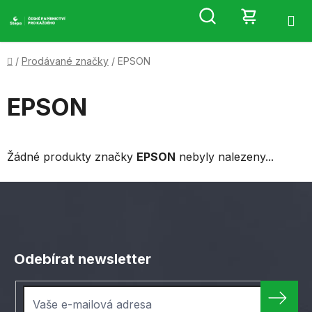
Přejít
Hledat
NÁKUP
na
obsah
KOŠÍK
Domů
/
Prodávané značky
/
EPSON
EPSON
Žádné produkty značky
EPSON
nebyly nalezeny...
Z
á
Odebírat newsletter
p
a
t