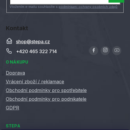
í
Vložením e-mailu souhlasíte s
podmínkami ochrany osobních údajů
Kontakt
shop
@
stepa.cz
+420 465 322 714
O NÁKUPU
Doprava
Vrácení zboží / reklamace
Obchodní podmínky pro spotřebitele
Obchodní podmínky pro podnikatele
GDPR
STEPA