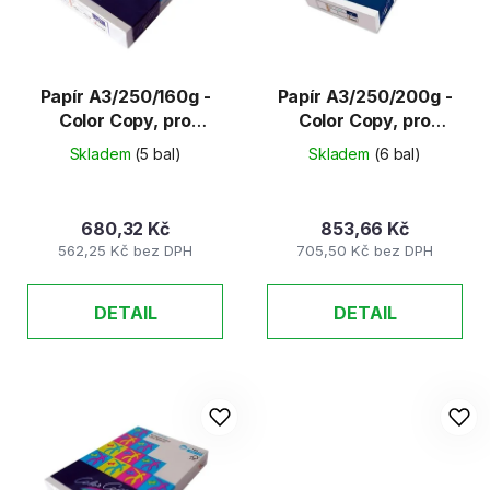
s
r
p
o
r
d
o
u
Papír A3/250/160g -
Papír A3/250/200g -
d
Color Copy, pro
Color Copy, pro
k
barevné kopírování
barevné kopírování
u
t
Skladem
(5 bal)
Skladem
(6 bal)
k
ů
t
680,32 Kč
853,66 Kč
ů
562,25 Kč bez DPH
705,50 Kč bez DPH
DETAIL
DETAIL