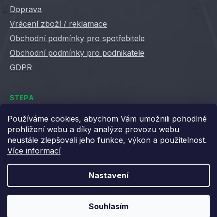
Doprava
Vrácení zboží / reklamace
Obchodní podmínky pro spotřebitele
Obchodní podmínky pro podnikatele
GDPR
STEPA
Kontakty
Používáme cookies, abychom Vám umožnili pohodlné
prohlížení webu a díky analýze provozu webu
Kariéra ve Stepě
neustále zlepšovali jeho funkce, výkon a použitelnost.
Věrnostní slevy
Více informací
Velkoobchod / B2B
XML feedy
Nastavení
Blog STEPA
Souhlasím
Vytvořil Shoptet