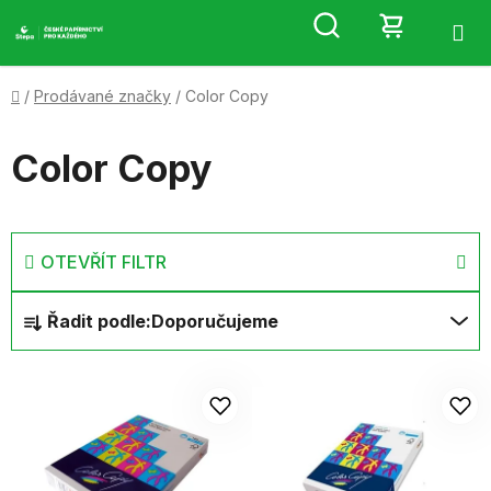
Přejít
Hledat
NÁKUP
na
obsah
KOŠÍK
Domů
/
Prodávané značky
/
Color Copy
Color Copy
OTEVŘÍT FILTR
Ř
Řadit podle:
Doporučujeme
a
z
V
e
ý
n
p
í
i
p