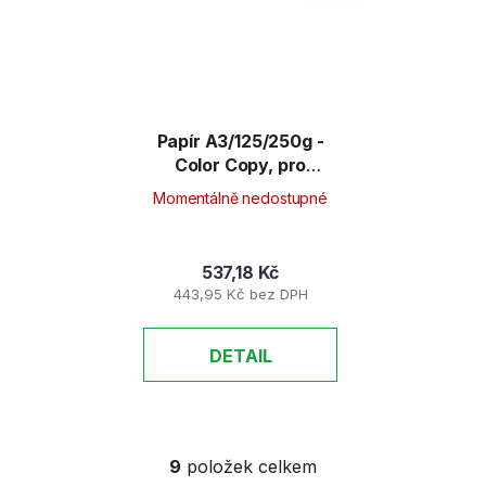
Papír A3/125/250g -
Color Copy, pro
barevné kopírování
Momentálně nedostupné
537,18 Kč
443,95 Kč bez DPH
DETAIL
9
položek celkem
O