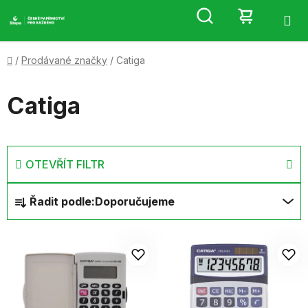
Přejít
Hledat
NÁKUP
na
obsah
KOŠÍK
Domů
/
Prodávané značky
/
Catiga
Catiga
OTEVŘÍT FILTR
Ř
Řadit podle:
Doporučujeme
a
z
V
e
ý
n
p
í
i
p