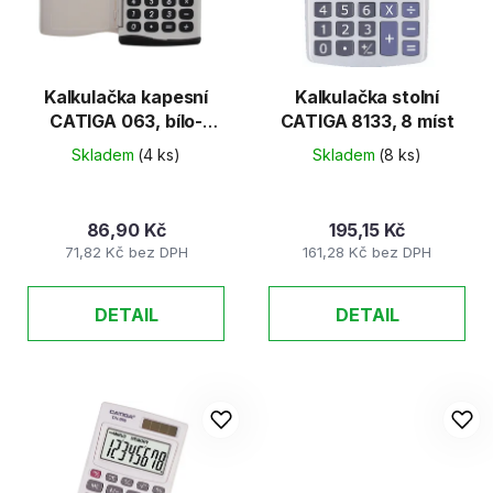
s
r
p
o
r
d
o
u
Kalkulačka kapesní
Kalkulačka stolní
d
CATIGA 063, bílo-
CATIGA 8133, 8 míst
k
černá
u
t
Skladem
(4 ks)
Skladem
(8 ks)
k
ů
t
86,90 Kč
195,15 Kč
ů
71,82 Kč bez DPH
161,28 Kč bez DPH
DETAIL
DETAIL