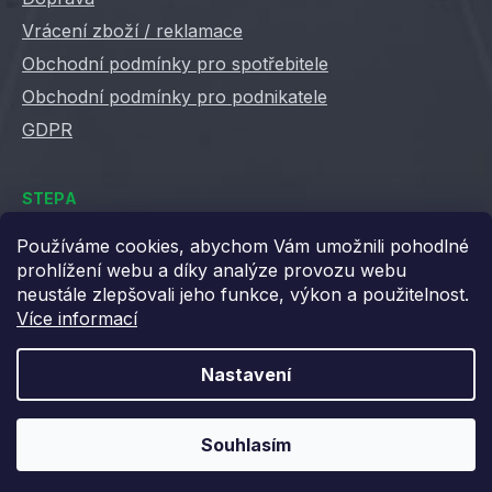
Vrácení zboží / reklamace
Obchodní podmínky pro spotřebitele
Obchodní podmínky pro podnikatele
GDPR
STEPA
Kontakty
Používáme cookies, abychom Vám umožnili pohodlné
prohlížení webu a díky analýze provozu webu
Kariéra ve Stepě
neustále zlepšovali jeho funkce, výkon a použitelnost.
Věrnostní slevy
Více informací
Velkoobchod / B2B
XML feedy
Nastavení
Blog STEPA
Souhlasím
Vytvořil Shoptet
Copyright 2026
Stepa
. Všechna práva vyhrazena.