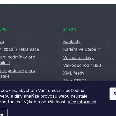
UPU
STEPA
va
Kontakty
í zboží / reklamace
Kariéra ve Stepě
dní podmínky pro
Věrnostní slevy
bitele
Velkoobchod / B2B
dní podmínky pro
XML feedy
atele
Blog STEPA
cookies, abychom Vám umožnili pohodlné
S
 webu a díky analýze provozu webu neustále
jeho funkce, výkon a použitelnost.
Více informací
ní