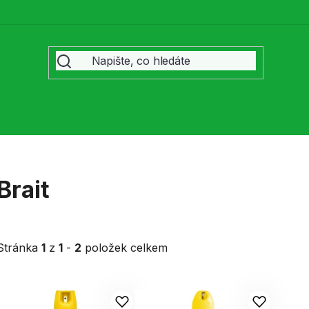
Brait
Stránka
1
z
1
-
2
položek celkem
V
ý