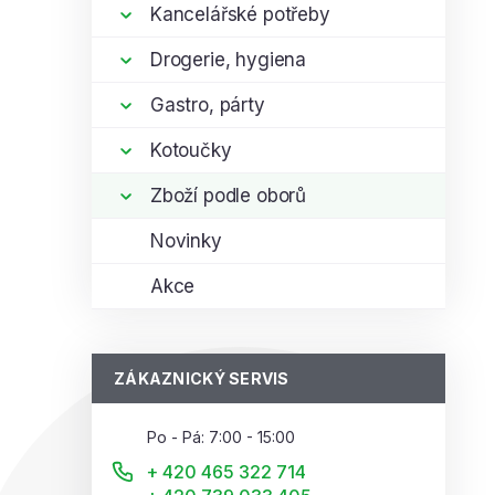
í
Kancelářské potřeby
p
i
Drogerie, hygiena
a
n
Gastro, párty
e
l
Kotoučky
Zboží podle oborů
Novinky
Akce
ZÁKAZNICKÝ SERVIS
Po - Pá: 7:00 - 15:00
+ 420 465 322 714