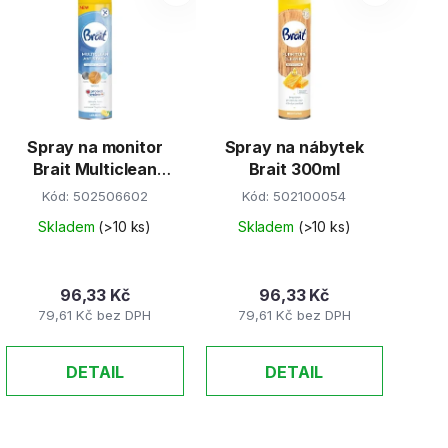
p
s
p
r
Spray na monitor
Spray na nábytek
o
Brait Multiclean
Brait 300ml
d
300ml
Kód:
502506602
Kód:
502100054
u
k
Skladem
(>10 ks)
Skladem
(>10 ks)
t
ů
96,33 Kč
96,33 Kč
79,61 Kč bez DPH
79,61 Kč bez DPH
DETAIL
DETAIL