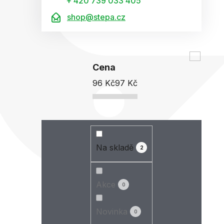
+ 420 739 033 405
shop@stepa.cz
Cena
96
Kč
97
Kč
Na skladě
2
Akce
0
Novinka
0