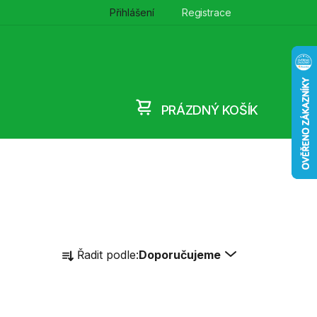
Přihlášení
Registrace
PRÁZDNÝ KOŠÍK
NÁKUPNÍ
KOŠÍK
Ř
Řadit podle:
Doporučujeme
a
z
e