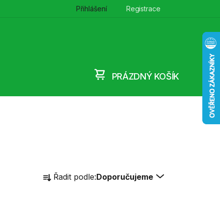
Přihlášení
Registrace
PRÁZDNÝ KOŠÍK
NÁKUPNÍ
KOŠÍK
Ř
Řadit podle:
Doporučujeme
a
z
e