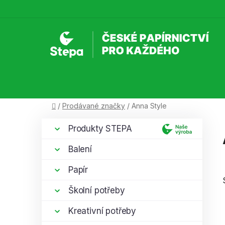
Přejít
na
obsah
Domů
/
Prodávané značky
/
Anna Style
P
K
Přeskočit
Produkty STEPA
a
kategorie
o
t
s
Balení
e
t
g
Papír
r
o
a
r
Školní potřeby
i
n
e
Kreativní potřeby
n