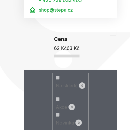
+ 420 739 033 405
shop@stepa.cz
Cena
62
Kč
63
Kč
Na skladě
0
Akce
0
Novinka
0