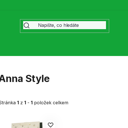
Anna Style
Stránka
1
z
1
-
1
položek celkem
V
ý