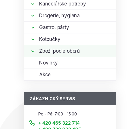
í
Kancelářské potřeby
p
i
Drogerie, hygiena
a
n
Gastro, párty
e
l
Kotoučky
Zboží podle oborů
Novinky
Akce
ZÁKAZNICKÝ SERVIS
Po - Pá: 7:00 - 15:00
+ 420 465 322 714