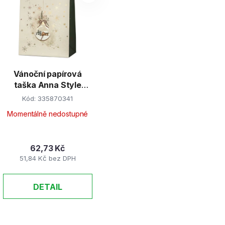
p
s
p
r
Vánoční papírová
o
taška Anna Style
d
TX1 227 střední
Kód:
335870341
u
k
Momentálně nedostupné
t
ů
62,73 Kč
51,84 Kč bez DPH
DETAIL