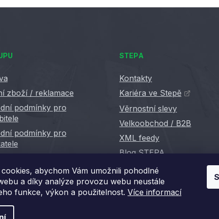
UPU
STEPA
va
Kontakty
í zboží / reklamace
Kariéra ve Stepě
dní podmínky pro
Věrnostní slevy
bitele
Velkoobchod / B2B
dní podmínky pro
XML feedy
atele
Blog STEPA
cookies, abychom Vám umožnili pohodlné
S
 webu a díky analýze provozu webu neustále
jeho funkce, výkon a použitelnost.
Více informací
ní