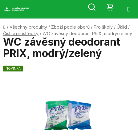
Přejít
Hledat
NÁKUP
na
obsah
KOŠÍK
Domů
/
Všechny produkty
/
Zboží podle oborů
/
Pro školy
/
Úklid
/
Čisticí prostředky
/
WC závěsný deodorant PRIX, modrý/zelený
WC závěsný deodorant
PRIX, modrý/zelený
NOVINKA