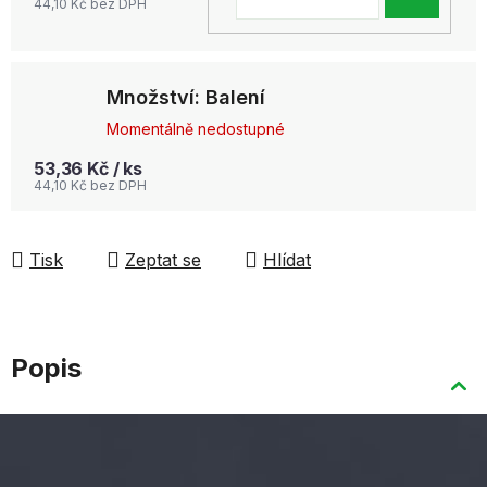
44,10 Kč bez DPH
KOŠ
Množství: Balení
Momentálně nedostupné
53,36 Kč
/ ks
44,10 Kč bez DPH
Tisk
Zeptat se
Hlídat
Popis