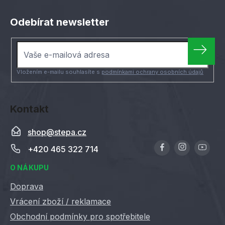
Z
á
Odebírat newsletter
p
a
t
í
Vložením e-mailu souhlasíte s
podmínkami ochrany osobních údajů
Kontakt
shop
@
stepa.cz
+420 465 322 714
O NÁKUPU
Doprava
Vrácení zboží / reklamace
Obchodní podmínky pro spotřebitele