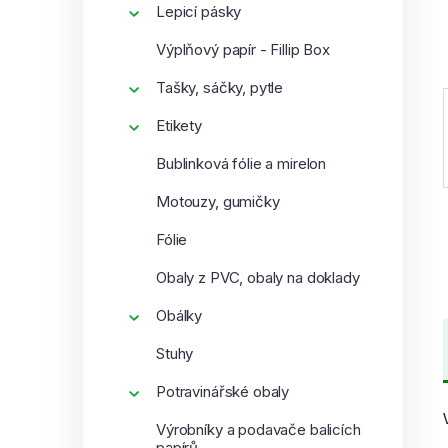
Lepicí pásky
í
p
Výplňový papír - Fillip Box
a
Tašky, sáčky, pytle
n
e
Etikety
l
Bublinková fólie a mirelon
Motouzy, gumičky
Fólie
Obaly z PVC, obaly na doklady
Obálky
Stuhy
Potravinářské obaly
Výrobníky a podavače balicích
papírů