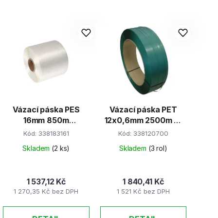
Vázací páska PES
Vázací páska PET
16mm 850m
12x0,6mm 2500m d-
standard /bílá/
406 zelená
Kód:
338183161
Kód:
338120700
Skladem
(2 ks)
Skladem
(3 rol)
1 537,12 Kč
1 840,41 Kč
1 270,35 Kč bez DPH
1 521 Kč bez DPH