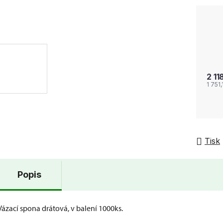
2 11
1 751
Tisk
Popis
Vázací spona drátová, v balení 1000ks.