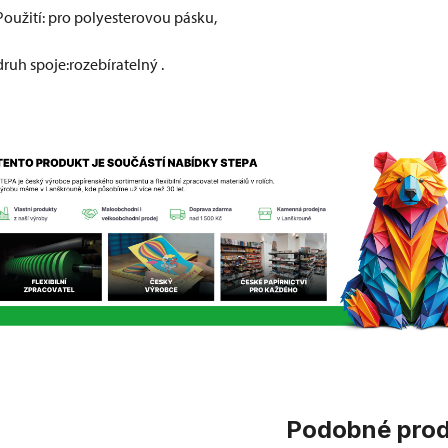
Použití: pro polyesterovou pásku,
druh spoje:rozebíratelný .
Podobné pro