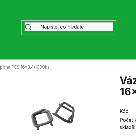
spona PES 16x3.4/1000ks
Váz
16
Kód:
Počet 
skladě: