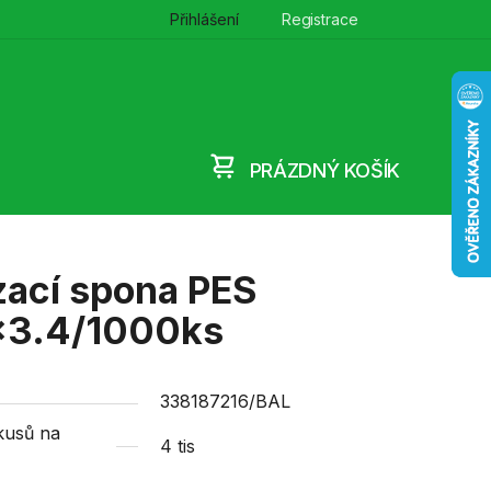
Přihlášení
Registrace
PRÁZDNÝ KOŠÍK
NÁKUPNÍ
KOŠÍK
ací spona PES
x3.4/1000ks
338187216/BAL
kusů na
4 tis