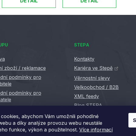
DETAIL
DETAIL
UPU
STEPA
va
Kontakty
í zboží / reklamace
Kariéra ve Stepě
dní podmínky pro
Věrnostní slevy
bitele
Velkoobchod / B2B
dní podmínky pro
XML feedy
atele
Blog STEPA
cookies, abychom Vám umožnili pohodlné
S
 webu a díky analýze provozu webu neustále
jeho funkce, výkon a použitelnost.
Více informací