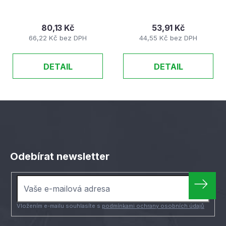
80,13 Kč
53,91 Kč
66,22 Kč bez DPH
44,55 Kč bez DPH
DETAIL
DETAIL
Z
á
Odebírat newsletter
p
a
t
í
Vložením e-mailu souhlasíte s
podmínkami ochrany osobních údajů