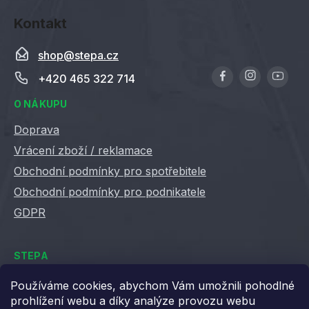
Kontakt
shop
@
stepa.cz
+420 465 322 714
O NÁKUPU
Doprava
Vrácení zboží / reklamace
Obchodní podmínky pro spotřebitele
Obchodní podmínky pro podnikatele
GDPR
STEPA
Kontakty
Používáme cookies, abychom Vám umožnili pohodlné
prohlížení webu a díky analýze provozu webu
Kariéra ve Stepě