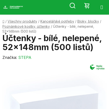
Přejít
Hledat
NÁKUP
na
obsah
KOŠÍK
Domů
/
Všechny produkty
/
Kancelářské potřeby
/
Bloky, bločky
/
Poznámkové kostky, účtenky
/
Účtenky - bílé, nelepené,
52x148mm (500 listů)
Účtenky - bílé, nelepené,
52x148mm (500 listů)
Značka:
STEPA