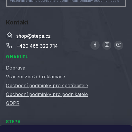
Vložením e-mailu souhlasíte s
podmínkami ochrany osobních údajů
Kontakt
shop
@
stepa.cz
+420 465 322 714
O NÁKUPU
Doprava
Vrácení zboží / reklamace
Obchodní podmínky pro spotřebitele
Obchodní podmínky pro podnikatele
GDPR
STEPA