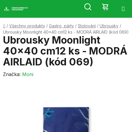
Přejít
Hledat
NÁKUP
na
obsah
KOŠÍK
Domů
/
Všechny produkty
/
Gastro, párty
/
Stolování
/
Ubrousky
/
Ubrousky Moonlight 40x40 cm12 ks - MODRÁ AIRLAID (kód 069)
Ubrousky Moonlight
40x40 cm12 ks - MODRÁ
AIRLAID (kód 069)
Značka:
Moni