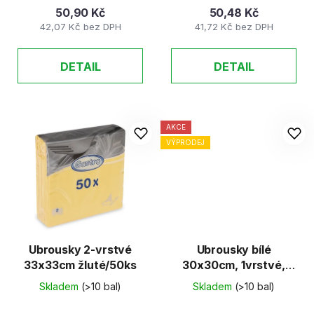
50,90 Kč
50,48 Kč
42,07 Kč bez DPH
41,72 Kč bez DPH
DETAIL
DETAIL
AKCE
VÝPRODEJ
Ubrousky 2-vrstvé
Ubrousky bílé
33x33cm žluté/50ks
30x30cm, 1vrstvé,
100ks/balení, celulóza
Skladem
(>10 bal)
Skladem
(>10 bal)