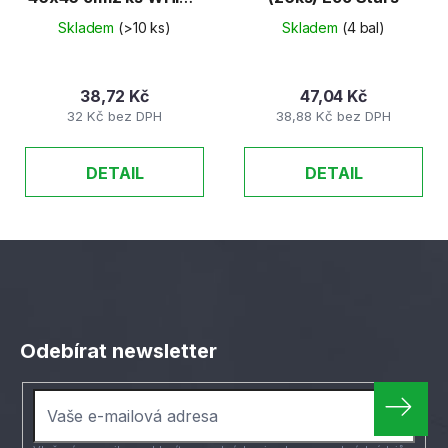
- AIRLAID (kód 069)
Skladem
(>10 ks)
Skladem
(4 bal)
38,72 Kč
47,04 Kč
32 Kč bez DPH
38,88 Kč bez DPH
DETAIL
DETAIL
Z
á
Odebírat newsletter
p
a
t
í