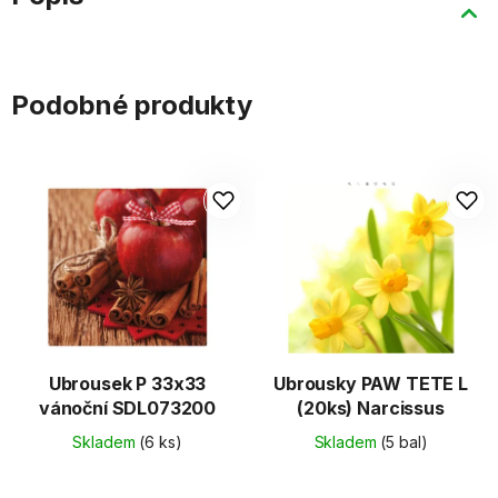
Podobné produkty
Ubrousek P 33x33
Ubrousky PAW TETE L
vánoční SDL073200
(20ks) Narcissus
Skladem
(6 ks)
Skladem
(5 bal)