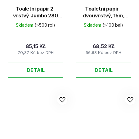
Toaletní papír 2-
Toaletní papír -
vrstvý Jumbo 280
dvouvrstvý, 15m,
(75% bělost)
útržek 9,44x11cm,
Skladem
(>500 rol)
Skladem
(>100 bal)
celulóza
85,15 Kč
68,52 Kč
70,37 Kč bez DPH
56,63 Kč bez DPH
DETAIL
DETAIL