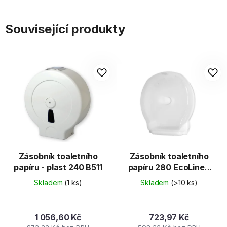
Související produkty
Zásobník toaletního
Zásobník toaletního
papíru - plast 240 B511
papíru 280 EcoLine -
bílý
Skladem
(1 ks)
Skladem
(>10 ks)
1 056,60 Kč
723,97 Kč