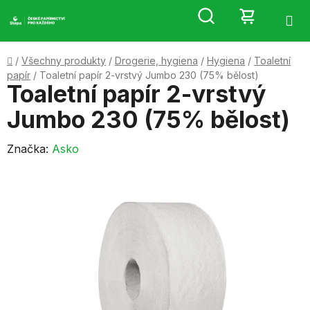
Přejít
Hledat
NÁKUP
na
obsah
KOŠÍK
Domů
/
Všechny produkty
/
Drogerie, hygiena
/
Hygiena
/
Toaletní
papír
/
Toaletní papír 2-vrstvý Jumbo 230 (75% bělost)
Toaletní papír 2-vrstvý
Jumbo 230 (75% bělost)
Značka:
Asko