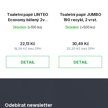
Toaletní papír LINTEO
Toaletní papír JUMBO
Economy bělený 2vr.
190 recykl, 2 vrst.
66 m
Skladem
(>100 ks)
Skladem
(>500 ks)
22,13 Kč
30,49 Kč
18,29 Kč bez DPH
25,20 Kč bez DPH
DETAIL
DETAIL
Z
á
Odebírat newsletter
p