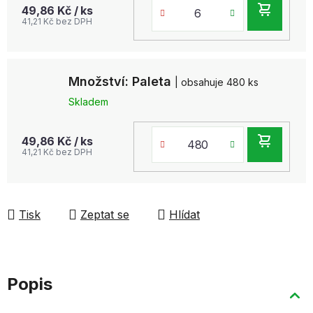
DO
49,86 Kč
/ ks
41,21 Kč bez DPH
KOŠ
Množství: Paleta
| obsahuje 480 ks
Skladem
DO
49,86 Kč
/ ks
41,21 Kč bez DPH
KOŠ
Tisk
Zeptat se
Hlídat
Popis