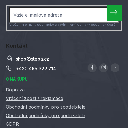
a
t
í
Vložením e-mailu souhlasíte s
podmínkami ochrany osobních údajů
Kontakt
shop
@
stepa.cz
+420 465 322 714
O NÁKUPU
Doprava
Vrácení zboží / reklamace
Obchodní podmínky pro spotřebitele
Obchodní podmínky pro podnikatele
GDPR