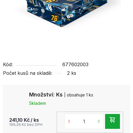
Kód:
677602003
Počet kusů na skladě:
2 ks
Množství: Ks
| obsahuje 1 ks
Skladem
DO
241,10 Kč
/ ks
199,26 Kč bez DPH
KOŠ