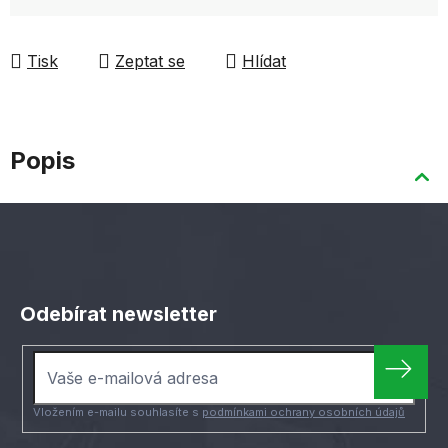
Tisk
Zeptat se
Hlídat
Popis
Z
á
Odebírat newsletter
p
a
t
í
Vložením e-mailu souhlasíte s
podmínkami ochrany osobních údajů