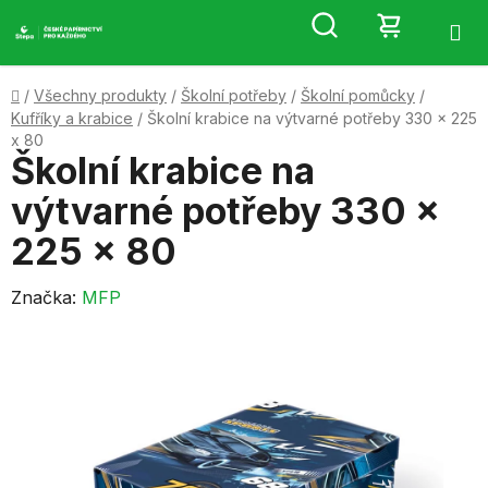
Přejít
Hledat
NÁKUP
na
obsah
KOŠÍK
Domů
/
Všechny produkty
/
Školní potřeby
/
Školní pomůcky
/
Kufříky a krabice
/
Školní krabice na výtvarné potřeby 330 x 225
x 80
Školní krabice na
výtvarné potřeby 330 x
225 x 80
Značka:
MFP