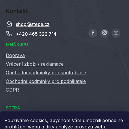
Kontakt
shop
@
stepa.cz
+420 465 322 714
O NÁKUPU
Doprava
Vrácení zboží / reklamace
Obchodní podmínky pro spotřebitele
Obchodní podmínky pro podnikatele
GDPR
STEPA
Kontakty
Používáme cookies, abychom Vám umožnili pohodlné
prohlížení webu a díky analýze provozu webu
Kariéra ve Stepě