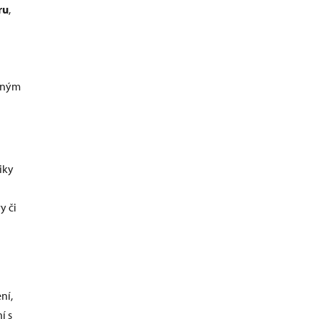
ru
,
ůzným
iky
y či
ní,
í s