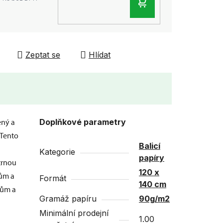
DO
KOŠÍKU
Zeptat se
Hlídat
ený a
Doplňkové parametry
 Tento
Balicí
Kategorie
papíry
etrnou
120 x
rům a
Formát
140 cm
tům a
Gramáž papíru
90g/m2
Minimální prodejní
1.00