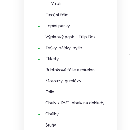
V roli
í
p
Fixační fólie
a
Lepicí pásky
n
e
Výplňový papír - Fillip Box
l
Tašky, sáčky, pytle
Etikety
Bublinková fólie a mirelon
Motouzy, gumičky
Fólie
Obaly z PVC, obaly na doklady
Obálky
Stuhy