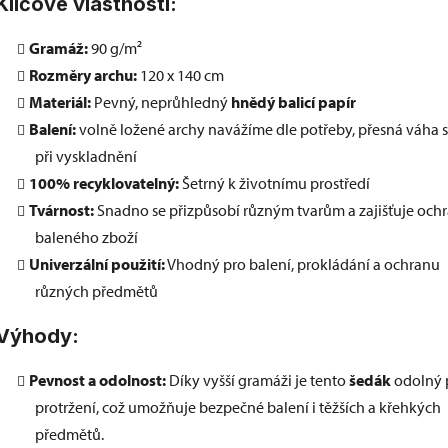
Klíčové vlastnosti:
Gramáž:
90 g/m²
Rozměry archu:
120 x 140 cm
Materiál:
Pevný, neprůhledný
hnědý balicí papír
Balení:
volně ložené archy navážíme dle potřeby, přesná váha s
při vyskladnění
100% recyklovatelný:
Šetrný k životnímu prostředí
Tvárnost:
Snadno se přizpůsobí různým tvarům a zajišťuje och
baleného zboží
Univerzální použití:
Vhodný pro balení, prokládání a ochranu
různých předmětů
Výhody:
Pevnost a odolnost:
Díky vyšší gramáži je tento
šedák
odolný 
protržení, což umožňuje bezpečné balení i těžších a křehkých
předmětů.