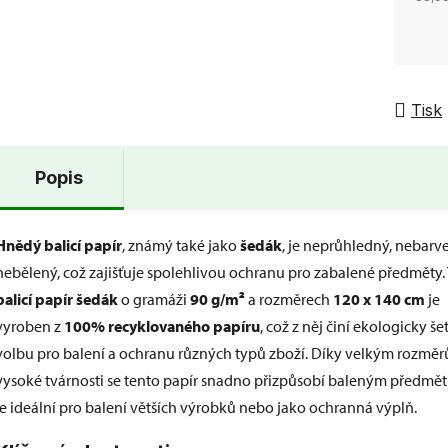
Tisk
Popis
Hnědý balicí papír
, známý také jako
šedák
, je neprůhledný, nebarv
nebělený, což zajišťuje spolehlivou ochranu pro zabalené předměty.
balicí papír šedák
o gramáži
90 g/m²
a rozměrech
120 x 140 cm
je
vyroben z
100% recyklovaného papíru
, což z něj činí ekologicky š
volbu pro balení a ochranu různých typů zboží. Díky velkým rozmě
vysoké tvárnosti se tento papír snadno přizpůsobí baleným předmě
je ideální pro balení větších výrobků nebo jako ochranná výplň.