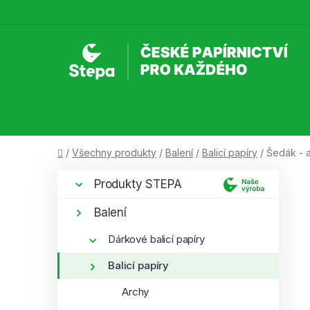
Přejít
na
obsah
Domů
/
Všechny produkty
/
Balení
/
Balicí papíry
/
Šedák - 
P
K
Přeskočit
Produkty STEPA
a
kategorie
o
t
s
Balení
e
t
g
Dárkové balicí papíry
r
o
a
Balicí papíry
r
i
n
Archy
e
n