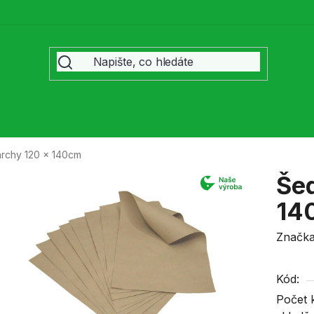
archy 120 x 140cm
Šed
14
Značk
Kód:
Počet 