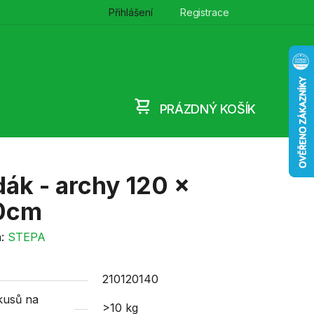
Přihlášení
Registrace
PRÁZDNÝ KOŠÍK
NÁKUPNÍ
KOŠÍK
ák - archy 120 x
0cm
a:
STEPA
210120140
kusů na
>10 kg