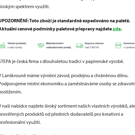
širokým spektrem využití.
UPOZORNĚNÍ: Toto zboží je standardně expedováno na paletě.
Aktuální cenové podmínky paletové přepravy najdete
zde
.
STEPA je česká firma s dlouholetou tradicí v papírenské výrobě.
V Lanškrouně máme výrobní závod, prodejnu a chráněnou dílnu.
Podporujeme místní ekonomiku a zaměstnáváme osoby se zdravot
postižením.
V naší nabídce najdete široký sortiment našich vlastních výrobků, ale
prověřených produktů od předních dodavatelů pro kreativní a
profesionální využití.