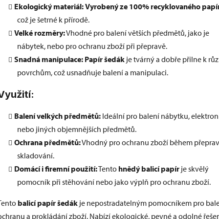
Ekologický materiál:
Vyrobený ze 100% recyklovaného papí
což je šetrné k přírodě.
Velké rozměry:
Vhodné pro balení větších předmětů, jako je
nábytek, nebo pro ochranu zboží při přepravě.
Snadná manipulace:
Papír šedák
je tvárný a dobře přilne k r
povrchům, což usnadňuje balení a manipulaci.
Využití:
Balení velkých předmětů:
Ideální pro balení nábytku, elektron
nebo jiných objemnějších předmětů.
Ochrana předmětů:
Vhodný pro ochranu zboží během přeprav
skladování.
Domácí i firemní použití:
Tento
hnědý balicí papír
je skvělý
pomocník při stěhování nebo jako výplň pro ochranu zboží.
Tento
balicí papír šedák
je nepostradatelným pomocníkem pro bale
ochranu a prokládání zboží. Nabízí ekologické, pevné a odolné řešen