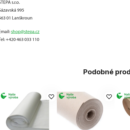
STEPA s.r.o.
Sázavská 995
563 01 Lanškroun
Email:
shop@stepa.cz
Tel: +420 463 033 110
Podobné pro