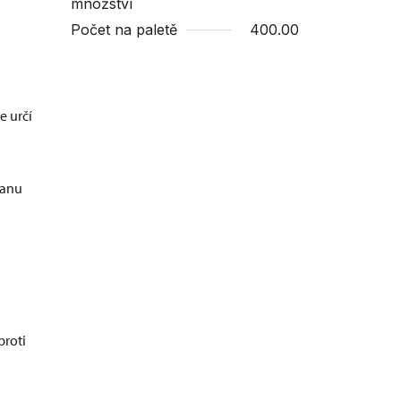
množství
Počet na paletě
400.00
e určí
ranu
proti